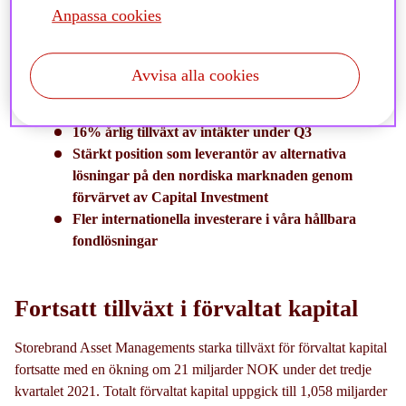
I KORTHET
Anpassa cookies
Rekordhögt förvaltat kapital om
1,058
miljarder
NOK
Avvisa alla cookies
15% årlig tillväxt av förvaltat kapital i slutet av Q3
2021
16% årlig tillväxt av intäkter under Q3
Stärkt position som leverantör av alternativa
lösningar på den nordiska marknaden genom
förvärvet av
Capital Investment
Fler internationella investerare i våra hållbara
fondlösningar
Fortsatt tillväxt i förvaltat kapital
Storebrand Asset Managements starka tillväxt för förvaltat kapital
fortsatte med en ökning om 21 miljarder NOK under det tredje
kvartalet 2021. Totalt förvaltat kapital uppgick till 1,058 miljarder