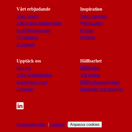
Vårt erbjudande
Inspiration
Våra fonder
Stora intervjun
Alternativa tillgångsslag
Webbinarier
Portföljrådgivning
Poddar
Förvaltning
Nyheter
In english
Upptäck oss
Hållbarhet
Om oss
Hållbarhet
Våra produktbolag
Vår metod
Kontaktpersoner
Hållbarhetsanalytiker
Pressrum
Rapporter och policyer
Personuppgifter
Cookies
Anpassa cookies