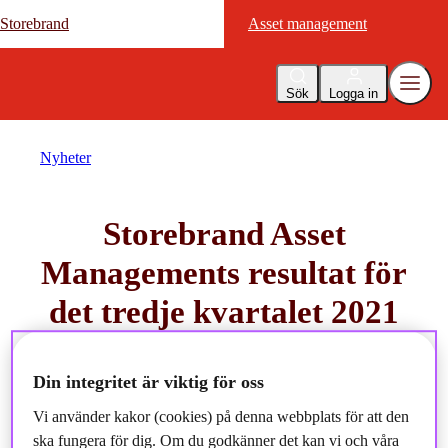
Storebrand
Storebrand
Asset management
Asset management
Sök
Logga in
Nyheter
Storebrand Asset
Managements resultat för
det tredje kvartalet 2021
2021-10-27
Din integritet är viktig för oss
Vi använder kakor (cookies) på denna webbplats för att den
ska fungera för dig. Om du godkänner det kan vi och våra