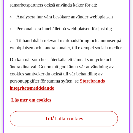
samarbetspartners också använda kakor för att:
Analysera hur våra besökare använder webbplatsen
Personalisera innehållet på webbplatsen för just dig
Tillhandahålla relevant marknadsföring och annonser på
webbplatsen och i andra kanaler, till exempel sociala medier
Du kan när som helst återkalla ett lämnat samtycke och
ändra dina val. Genom att godkänna vår användning av
cookies samtycker du också till vår behandling av
personuppgifter för samma syften, se
Storebrands
integritetsmeddelande
Framgångsrik kapitalinhämtning och god avkastning
resulterade i historiska högstanivåer i både förvaltat
Läs mer om cookies
kapital och intäkter.
Tillåt alla cookies