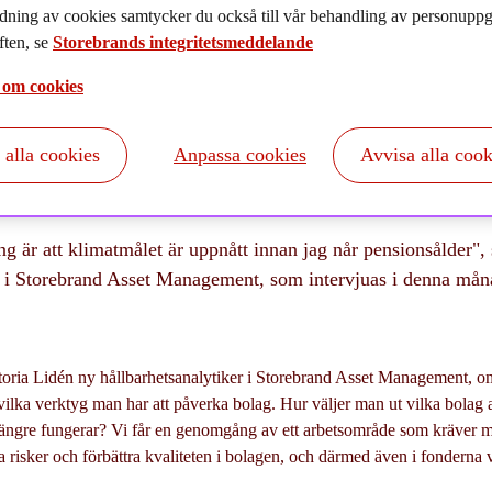
021-08-18
dning av cookies samtycker du också till vår behandling av personuppgi
ten, se
Storebrands integritetsmeddelande
 om cookies
t alla cookies
Anpassa cookies
Avvisa alla cook
g är att klimatmålet är uppnått innan jag når pensionsålder",
r i Storebrand Asset Management, som intervjuas i denna måna
ctoria Lidén ny hållbarhetsanalytiker i Storebrand Asset Management, 
vilka verktyg man har att påverka bolag. Hur väljer man ut vilka bolag a
 längre fungerar? Vi får en genomgång av ett arbetsområde som kräver 
a risker och förbättra kvaliteten i bolagen, och därmed även i fonderna vi