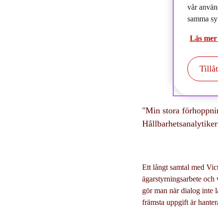
2
vår använ
samma syf
Läs mer
Tillå
"Min stora förhoppnin
Hållbarhetsanalytike
Ett långt samtal med Vi
ägarstyrningsarbete och 
gör man när dialog inte
främsta uppgift är hanter