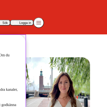
Sök
Logga in
. Om du
dra kanaler,
tt godkänna