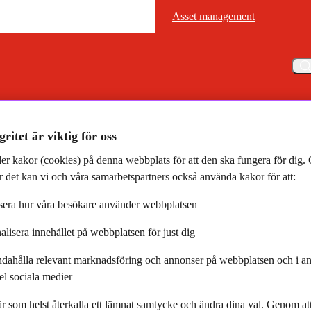
Asset management
Asset management
Meny
vjun med Victoria Lidén
gritet är viktig för oss
er kakor (cookies) på denna webbplats för att den ska fungera för dig
 det kan vi och våra samarbetspartners också använda kakor för att:
era hur våra besökare använder webbplatsen
alisera innehållet på webbplatsen för just dig
 med Victoria Lidén,
ndahålla relevant marknadsföring och annonser på webbplatsen och i an
etsanalytiker
el sociala medier
r som helst återkalla ett lämnat samtycke och ändra dina val. Genom a