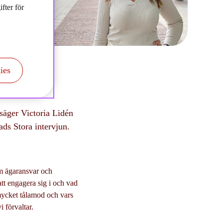
fter för
ies
 säger Victoria Lidén
ds Stora intervjun.
om ägaransvar och
tt engagera sig i och vad
mycket tålamod och vars
 förvaltar.