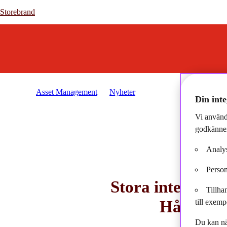
Storebrand
Storebrand
Asset Management
Nyheter
2021-08-18 - Stora inter
Din inte
Vi använd
godkänner
Analys
Person
Stora intervjun
Tillha
Hållbarh
till exemp
Du kan nä