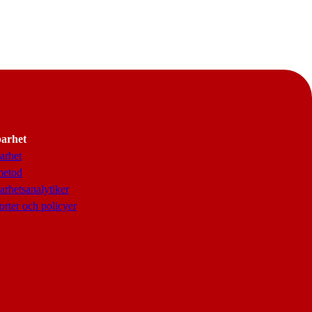
barhet
arhet
metod
arhetsanalytiker
rter och policyer