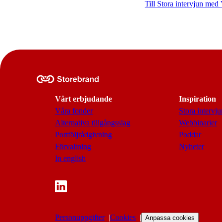
Till Stora intervjun med
Vårt erbjudande
Inspiration
Våra fonder
Stora intervju
Alternativa tillgångsslag
Webbinarier
Portföljrådgivning
Poddar
Förvaltning
Nyheter
In english
Personuppgifter
Cookies
Anpassa cookies