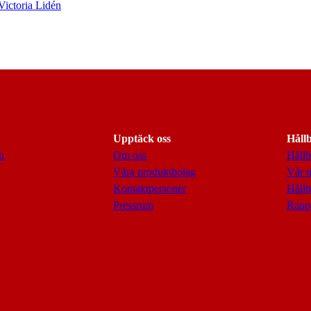
 Victoria Lidén
Upptäck oss
Håll
n
Om oss
Hållb
Våra produktbolag
Vår 
Kontaktpersoner
Hållb
Pressrum
Rappo