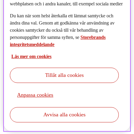
webbplatsen och i andra kanaler, till exempel sociala medier
Du kan när som helst återkalla ett lämnat samtycke och
ändra dina val. Genom att godkänna vår användning av
cookies samtycker du också till vår behandling av
personuppgifter för samma syften, se
Storebrands
integritetsmeddelande
Läs mer om cookies
Tillåt alla cookies
"Det som verkligen driver mig är missionen att få så
mycket kapital som möjligt att röra sig i en riktning, som
Anpassa cookies
verkligen stödjer hållbar utveckling", säger Lars
Pettersson, Försäljningschef i Storebrand Asset
Management Sverige, som intervjuas i denna månads
Avvisa alla cookies
Stora intervjun.