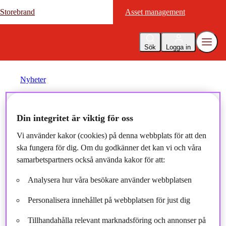
Storebrand
Storebrand
Asset management
Asset management
Sök
Logga in
Nyheter
Stora intervjun med Lars
Din integritet är viktig för oss
Pettersson, Försäljningschef
Vi använder kakor (cookies) på denna webbplats för att den
ska fungera för dig. Om du godkänner det kan vi och våra
samarbetspartners också använda kakor för att:
2021-06-10
Analysera hur våra besökare använder webbplatsen
Personalisera innehållet på webbplatsen för just dig
Tillhandahålla relevant marknadsföring och annonser på