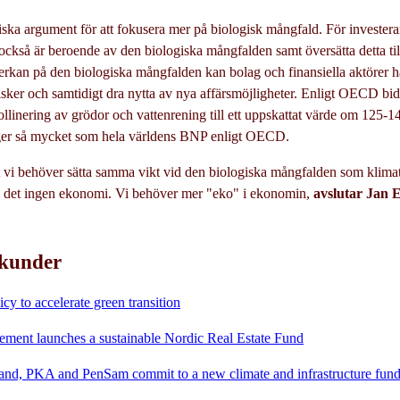
ka argument för att fokusera mer på biologisk mångfald. För investerare 
ckså är beroende av den biologiska mångfalden samt översätta detta til
rkan på den biologiska mångfalden kan bolag och finansiella aktörer 
risker och samtidigt dra nytta av nya affärsmöjligheter. Enligt OECD bi
llinering av grödor och vattenrening till ett uppskattat värde om 125-1
nger så mycket som hela världens BNP enligt OECD.
t vi behöver sätta samma vikt vid den biologiska mångfalden som klima
s det ingen ekonomi. Vi behöver mer "eko" i ekonomin,
avslutar Jan 
 kunder
cy to accelerate green transition
ment launches a sustainable Nordic Real Estate Fund
brand, PKA and PenSam commit to a new climate and infrastructure fu