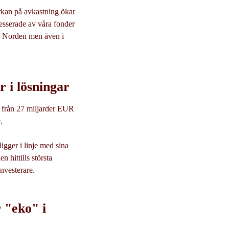
erkan på avkastning ökar
resserade av våra fonder
llt Norden men även i
r i lösningar
ng från 27 miljarder EUR
.
ligger i linje med sina
 hittills största
nvesterare.
 "eko" i