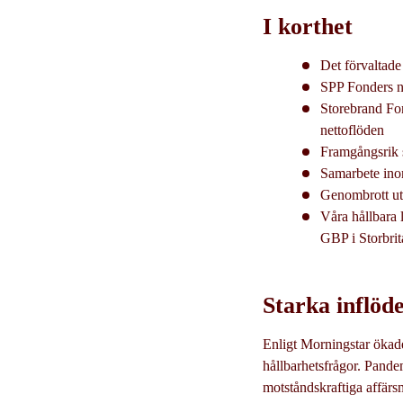
I korthet
Det förvaltade
SPP Fonders n
Storebrand Fo
nettoflöden
Framgångsrik 
Samarbete inom
Genombrott ut
Våra hållbara l
GBP i Storbri
Starka inflöde
Enligt Morningstar ökade
hållbarhetsfrågor. Pandem
motståndskraftiga affärs