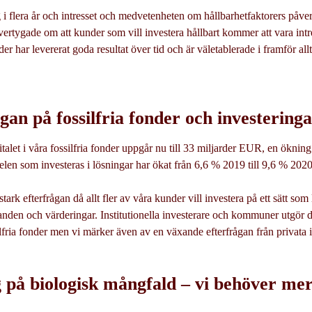
ig i flera år och intresset och medvetenheten om hållbarhetfaktorers påv
övertygade om att kunder som vill investera hållbart kommer att vara int
r har levererat goda resultat över tid och är väletablerade i framför a
an på fossilfria fonder och investeringa
italet i våra fossilfria fonder uppgår nu till 33 miljarder EUR, en ökni
len som investeras i lösningar har ökat från 6,6 % 2019 till 9,6 % 2020
stark efterfrågan då allt fler av våra kunder vill investera på ett sätt som 
nden och värderingar. Institutionella investerare och kommuner utgör den
lfria fonder men vi märker även av en växande efterfrågan från privata i
 på biologisk mångfald – vi behöver mer