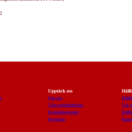
92
Upptäck oss
Håll
n
Om oss
Hållb
Våra produktbolag
Vår 
Kontaktpersoner
Hållb
Pressrum
Rappo