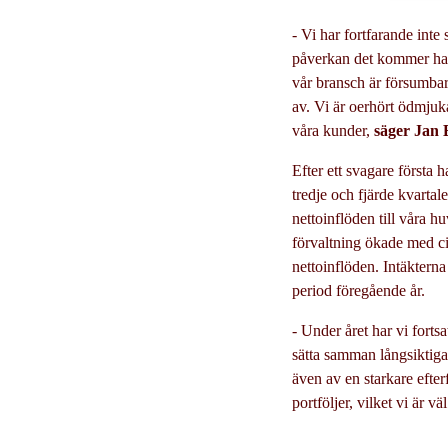
- Vi har fortfarande inte
påverkan det kommer ha 
vår bransch är försumba
av. Vi är oerhört ödmjuka 
våra kunder,
säger Jan 
Efter ett svagare första h
tredje och fjärde kvarta
nettoinflöden till våra
förvaltning ökade med ci
nettoinflöden. Intäktern
period föregående år.
- Under året har vi forts
sätta samman långsiktiga
även av en starkare efter
portföljer, vilket vi är vä