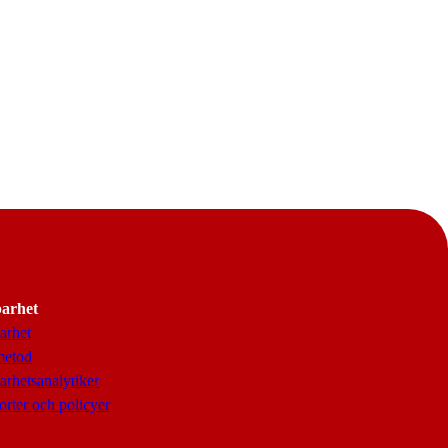
barhet
arhet
metod
arhetsanalytiker
rter och policyer