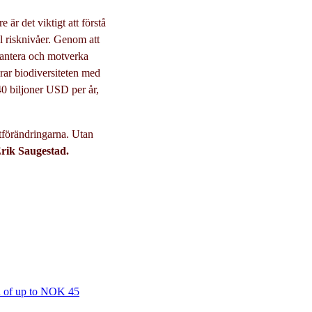
är det viktigt att förstå
l risknivåer. Genom att
hantera och motverka
drar biodiversiteten med
40 biljoner USD per år,
tförändringarna. Utan
Erik Saugestad.
nd of up to NOK 45