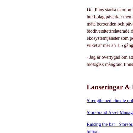
Det finns starka ekonomis
hur bolag påverkar men o
mäta beroenden och påve
biodiversitetsrelaterade 
ekosystemtjänster som po
vilket är mer än 1,5 gå
- Jag är övertygad om at
biologisk mångfald finn
Lanseringar &
Strengthened climate poli
Storebrand Asset Manage
Raising the bar - Store
billion