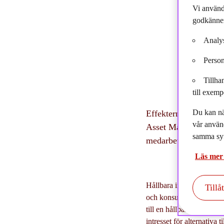
Vi använd
godkänner
Analys
Person
Tillha
till exemp
Du kan nä
Effekterna av COVID 1
vår använ
Asset Management har
samma syf
medarbetares intress
Läs mer
Hållbara investeringar for
Tillå
och konsumenter väljer at
till en hållbar utvecklin
intresset för alternativa 