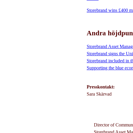
Storebrand wins £400 mi
Andra höjdpun
S​torebrand Asset Manag
Storebrand signs the Un
Storebrand included in t
Supporting the blue ec
Presskontakt:
Sara Skärvad
Director of Communi
Storebrand Asset Ma