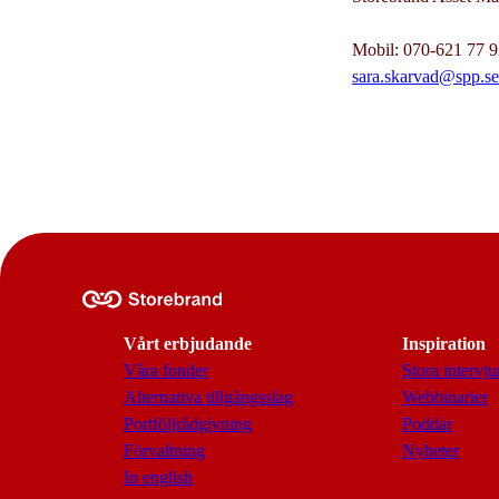
Mobil: 070-621 77 
sara.skarvad@spp.se
Vårt erbjudande
Inspiration
Våra fonder
Stora intervju
Alternativa tillgångsslag
Webbinarier
Portföljrådgivning
Poddar
Förvaltning
Nyheter
In english