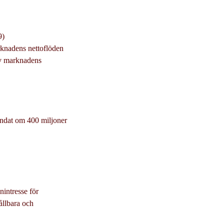
9)
rknadens nettoflöden
av marknadens
mandat om 400 miljoner
nintresse för
ållbara och