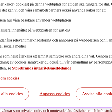
er kakor (cookies) på denna webbplats för att den ska fungera för dig
 det kan vi och våra samarbetspartners också använda kakor för att:
era hur våra besökare använder webbplatsen
alisera innehållet på webbplatsen för just dig
ndahålla relevant marknadsföring och annonser på webbplatsen och i an
el sociala medier
r som helst återkalla ett lämnat samtycke och ändra dina val. Genom a
9 har påverkat oss alla på ett både personligt och profession
dning av cookies samtycker du också till vår behandling av personuppgi
 under omständigheterna klarat sig bra och lyckats tillvarat
ten, se
Storebrands integritetsmeddelande
en.
 om cookies
tsätter att leverera starka resultat och attraherar nytt kapital i takt med a
t alla cookies
Anpassa cookies
Avvisa alla cook
t styra om allt mer kapital till lösningar som erbjuder stabil avkastning
g. Starka kapitalmarknader och låga obligationsräntor fortsätter att öka r
tillgångar som private equity och onoterade lån, fastigheter och infrastruk