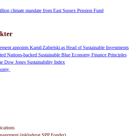
llion climate mandate from East Sussex Pension Fund
kter
ement appoints Kamil Zabielski as Head of Sustainable Investments
ited Nations-backed Sustainable Blue Economy Finance Principles
he Dow Jones Sustainability Index
onomy
cations
nagement (inkluderat SPP Fonder)