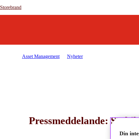
Storebrand
Storebrand
Asset Management
Nyheter
2021-02-10 - Pressmeddel
Pressmeddelande: Stabil 
Din inte
2