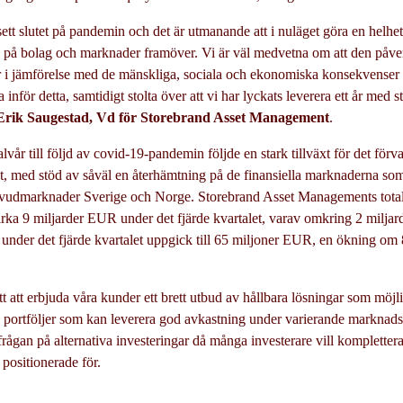
 sett slutet på pandemin och det är utmanande att i nuläget göra en helh
på bolag och marknader framöver. Vi är väl medvetna om att den påve
r i jämförelse med de mänskliga, sociala och ekonomiska konsekvenser
inför detta, samtidigt stolta över att vi har lyckats leverera ett år med s
Erik Saugestad, Vd för Storebrand Asset Management
.
alvår till följd av covid-19-pandemin följde en stark tillväxt för det förv
let, med stöd av såväl en återhämtning på de finansiella marknaderna som
 huvudmarknader Sverige och Norge. Storebrand Asset Managements total
rka 9 miljarder EUR under det fjärde kvartalet, varav omkring 2 milja
a under det fjärde kvartalet uppgick till 65 miljoner EUR, en ökning 
att att erbjuda våra kunder ett brett utbud av hållbara lösningar som möjl
 portföljer som kan leverera god avkastning under varierande marknad
frågan på alternativa investeringar då många investerare vill komplettera
l positionerade för.