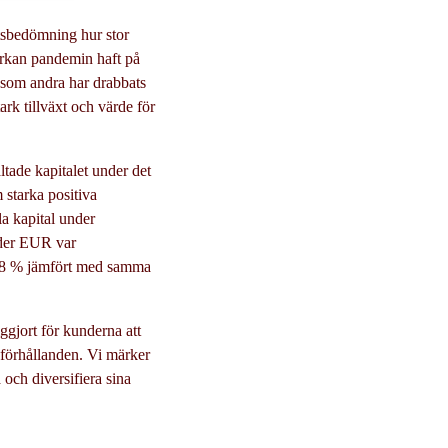
etsbedömning hur stor
rkan pandemin haft på
 som andra har drabbats
tark tillväxt och värde för
altade kapitalet under det
 starka positiva
a kapital under
rder EUR var
om 8 % jämfört med samma
iggjort för kunderna att
sförhållanden. Vi märker
 och diversifiera sina