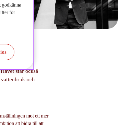
tt godkänna
fter för
ies
 Havet står också
, vattenbruk och
omställningen mot ett mer
ition att bidra till att