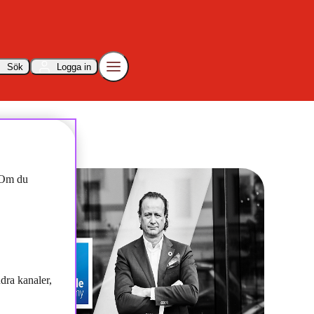
Sök
Logga in
les
. Om du
dra kanaler,