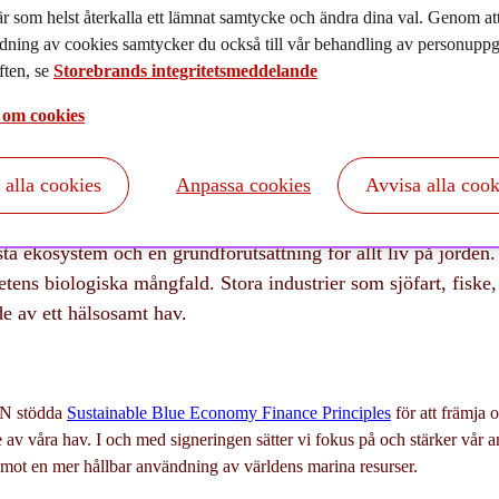
020-11-18
r som helst återkalla ett lämnat samtycke och ändra dina val. Genom a
dning av cookies samtycker du också till vår behandling av personuppgi
ten, se
Storebrands integritetsmeddelande
 om cookies
t alla cookies
Anpassa cookies
Avvisa alla cook
sta ekosystem och en grundförutsättning för allt liv på jorden.
tens biologiska mångfald. Stora industrier som sjöfart, fiske
de av ett hälsosamt hav.
FN stödda
Sustainable Blue Economy Finance Principles
för att främja 
 av våra hav. I och med signeringen sätter vi fokus på och stärker vår amb
mot en mer hållbar användning av världens marina resurser.