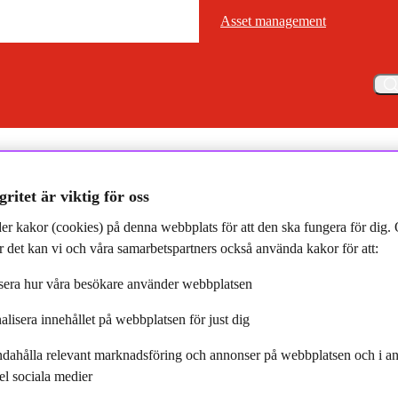
Asset management
Asset management
Meny
lande: Storebrand signerar Sustainable Blue Economy Finance Princip
gritet är viktig för oss
er kakor (cookies) på denna webbplats för att den ska fungera för dig
 det kan vi och våra samarbetspartners också använda kakor för att:
era hur våra besökare använder webbplatsen
and signerar Sustainable Blue
alisera innehållet på webbplatsen för just dig
ance Principles
ndahålla relevant marknadsföring och annonser på webbplatsen och i an
el sociala medier