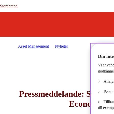
Storebrand
Storebrand
Asset Management
Nyheter
2020-11-18 - Pressmedde
Din inte
Vi använd
godkänner
Analys
Pressmeddelande: Storebr
Person
Economy Fin
Tillha
till exemp