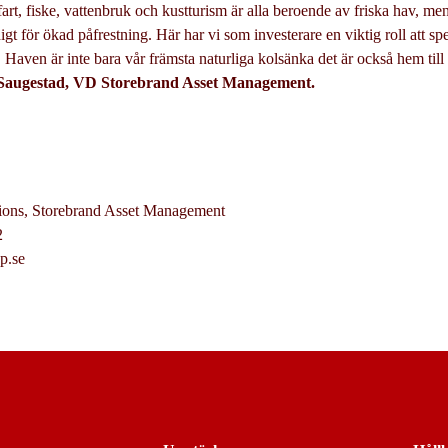
fart, fiske, vattenbruk och kustturism är alla beroende av friska hav, me
gt för ökad påfrestning. Här har vi som investerare en viktig roll att spel
 Haven är inte bara vår främsta naturliga kolsänka det är också hem till 
 Saugestad, VD Storebrand Asset Management.
ions, Storebrand Asset Management
2
p.se