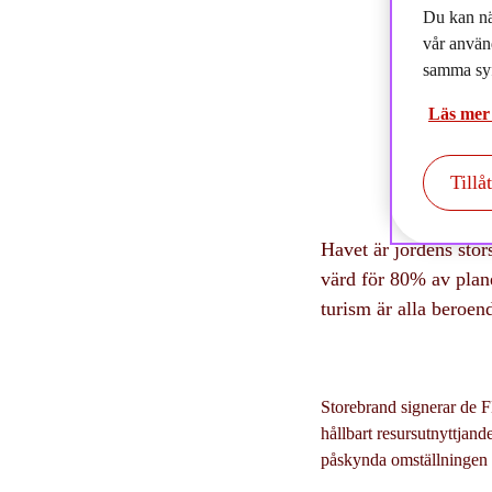
2
Du kan nä
vår använ
samma syf
Läs mer
Tillå
Havet är jordens stör
värd för 80% av plane
turism är alla beroen
Storebrand signerar de 
hållbart resursutnyttjande
påskynda omställningen 