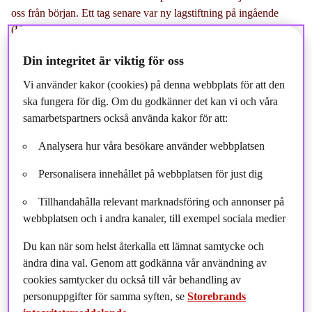
oss från början. Ett tag senare var ny lagstiftning på ingående
(UCITS IV) och i samband med ett VD-byte då jag redan
vikarierade en del med regelverksfrågor, blev det en ny titel,
Din integritet är viktig för oss
Compliance Officer. Efter fem år i den rollen så tog jag över som
produktchef. Kul att man kan ha tre helt olika roller i ett bolag
Vi använder kakor (cookies) på denna webbplats för att den
som är relativt litet sett till personalstyrkan. Det ger ju också en
ska fungera för dig. Om du godkänner det kan vi och våra
kunskapsbredd som är väldigt värdefull och en väldigt kul resa att
samarbetspartners också använda kakor för att:
följa bolagets utveckling från olika vinklar.
Analysera hur våra besökare använder webbplatsen
Hur många fonder har ni som du ansvarar för?
Personalisera innehållet på webbplatsen för just dig
Idag förvaltar vi 30 värdepappersfonder, vilket är mer än dubbla
Tillhandahålla relevant marknadsföring och annonser på
antalet mot när vi startade. Jag tycker nu att vi har en bra
webbplatsen och i andra kanaler, till exempel sociala medier
blandning av fonder, och egentligen ett utbud som de allra flesta
både institutioner och privatpersoner klarar sig gott med för att
Du kan när som helst återkalla ett lämnat samtycke och
sätta ihop en fondportfölj. Oavsett om det rör sig om
ändra dina val. Genom att godkänna vår användning av
professionella institutionella investerare med allokeringsuppdrag
cookies samtycker du också till vår behandling av
mellan eller privatpersoner som vill ha en enkel lösning för sin
personuppgifter för samma syften, se
Storebrands
tjänstepension.