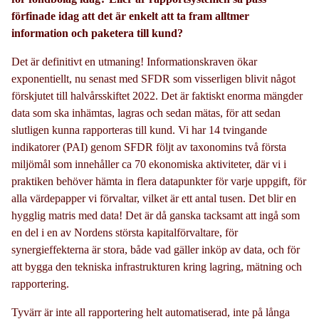
förfinade idag att det är enkelt att ta fram alltmer
information och paketera till kund?
Det är definitivt en utmaning! Informationskraven ökar
exponentiellt, nu senast med SFDR som visserligen blivit något
förskjutet till halvårsskiftet 2022. Det är faktiskt enorma mängder
data som ska inhämtas, lagras och sedan mätas, för att sedan
slutligen kunna rapporteras till kund. Vi har 14 tvingande
indikatorer (PAI) genom SFDR följt av taxonomins två första
miljömål som innehåller ca 70 ekonomiska aktiviteter, där vi i
praktiken behöver hämta in flera datapunkter för varje uppgift, för
alla värdepapper vi förvaltar, vilket är ett antal tusen. Det blir en
hygglig matris med data! Det är då ganska tacksamt att ingå som
en del i en av Nordens största kapitalförvaltare, för
synergieffekterna är stora, både vad gäller inköp av data, och för
att bygga den tekniska infrastrukturen kring lagring, mätning och
rapportering.
Tyvärr är inte all rapportering helt automatiserad, inte på långa