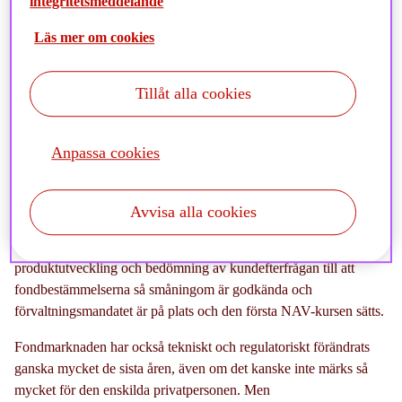
integritetsmeddelande
Vilka arbetsuppgifter ingår i ditt arbete?
Läs mer om cookies
Min roll är bitvis väldigt bred i omfattning och jag är med och
petar i det mesta, haha, men om man skall spetsa till det lite så
Tillåt alla cookies
ansvarar jag och teamet för allt legalt material som rör fonderna,
liksom allt marknadsföringsmaterial inklusive webb samt ett
övergripande ansvar för fondernas löpande förvaltning. Vi
Anpassa cookies
ansvarar ju också för bevakning och implementering av de nya
regelverk som kommer i en strid ström, vilket gör att man alltid
Avvisa alla cookies
har något att göra.
Så det är lite från ax till limpa, från de första stegen i
produktutveckling och bedömning av kundefterfrågan till att
fondbestämmelserna så småningom är godkända och
förvaltningsmandatet är på plats och den första NAV-kursen sätts.
Fondmarknaden har också tekniskt och regulatoriskt förändrats
ganska mycket de sista åren, även om det kanske inte märks så
mycket för den enskilda privatpersonen. Men