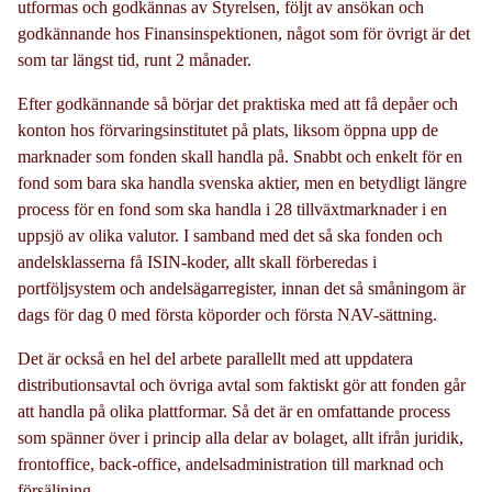
utformas och godkännas av Styrelsen, följt av ansökan och
godkännande hos Finansinspektionen, något som för övrigt är det
som tar längst tid, runt 2 månader.
Efter godkännande så börjar det praktiska med att få depåer och
konton hos förvaringsinstitutet på plats, liksom öppna upp de
marknader som fonden skall handla på. Snabbt och enkelt för en
fond som bara ska handla svenska aktier, men en betydligt längre
process för en fond som ska handla i 28 tillväxtmarknader i en
uppsjö av olika valutor. I samband med det så ska fonden och
andelsklasserna få ISIN-koder, allt skall förberedas i
portföljsystem och andelsägarregister, innan det så småningom är
dags för dag 0 med första köporder och första NAV-sättning.
Det är också en hel del arbete parallellt med att uppdatera
distributionsavtal och övriga avtal som faktiskt gör att fonden går
att handla på olika plattformar. Så det är en omfattande process
som spänner över i princip alla delar av bolaget, allt ifrån juridik,
frontoffice, back-office, andelsadministration till marknad och
försäljning.