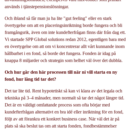
används i tjänstepensionslösningar.
Och ibland så får man ju ha lite "gut feeling" eller en stark
övertygelse om att en placeringsinriktning borde fungera och bli
framgångsrik, även om inte kundefterfrågan finns där från dag ett.
Vi startade SPP Global solutions redan 2012, egentligen bara med
en övertygelse om att om vi koncentrerar allt vårt kunnande inom
hållbarhet i en fond, så borde det fungera. Fonden är idag på
knappa 8 miljarder och strategin som helhet väl över det dubbla.
Och hur går den här processen till när ni vill starta en ny
fond, hur lång tid tar det?
Det tar lite tid. Rent hypotetiskt så kan vi klara av det legala och
tekniska på 3–4 månader, men normalt så tar det något längre tid.
Det är en väldigt omfattande process som ofta börjar med
kundefterfrågan alternativt en bra idé eller inriktning för en fond,
följt av att förankra ett konkret business case. När väl det är på
plats så ska beslut tas om att starta fonden, fondbestämmelser