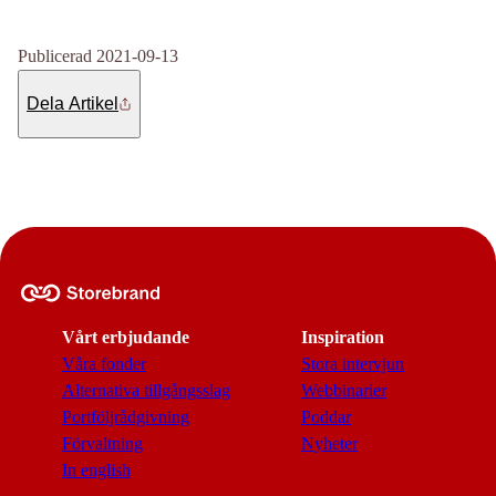
Publicerad 2021-09-13
Dela Artikel
Vårt erbjudande
Inspiration
Våra fonder
Stora intervjun
Alternativa tillgångsslag
Webbinarier
Portföljrådgivning
Poddar
Förvaltning
Nyheter
In english