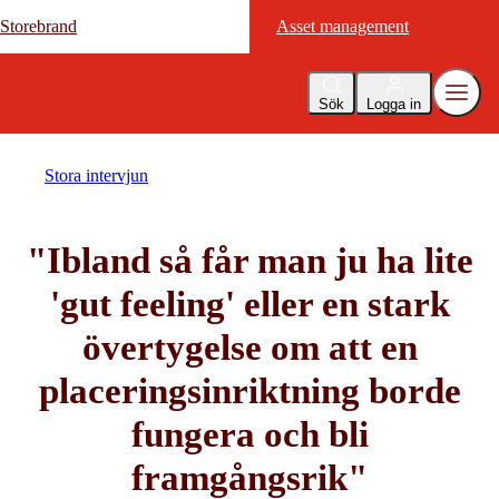
Storebrand
Storebrand
Asset management
Asset management
Sök
Logga in
Stora intervjun
"Ibland så får man ju ha lite
'gut feeling' eller en stark
övertygelse om att en
placeringsinriktning borde
fungera och bli
framgångsrik"