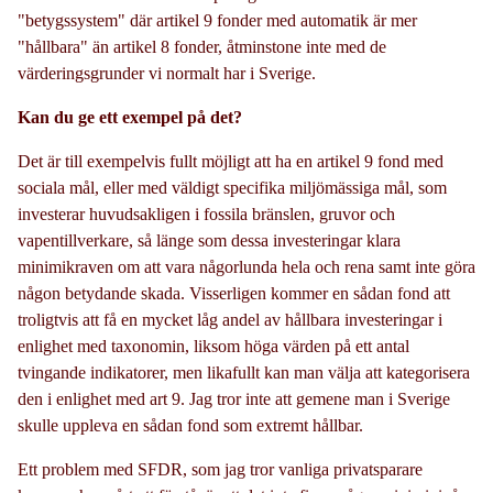
"betygssystem" där artikel 9 fonder med automatik är mer
"hållbara" än artikel 8 fonder, åtminstone inte med de
värderingsgrunder vi normalt har i Sverige.
Kan du ge ett exempel på det?
Det är till exempelvis fullt möjligt att ha en artikel 9 fond med
sociala mål, eller med väldigt specifika miljömässiga mål, som
investerar huvudsakligen i fossila bränslen, gruvor och
vapentillverkare, så länge som dessa investeringar klara
minimikraven om att vara någorlunda hela och rena samt inte göra
någon betydande skada. Visserligen kommer en sådan fond att
troligtvis att få en mycket låg andel av hållbara investeringar i
enlighet med taxonomin, liksom höga värden på ett antal
tvingande indikatorer, men likafullt kan man välja att kategorisera
den i enlighet med art 9. Jag tror inte att gemene man i Sverige
skulle uppleva en sådan fond som extremt hållbar.
Ett problem med SFDR, som jag tror vanliga privatsparare