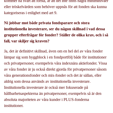
kommer ha svårt att förstå, är att det inte finns några miniminivåer
eller tröskelvärden som behöver uppnås för att fonden ska kunna
kategoriseras i enlighet med art 9.
Ni jobbar mot både privata fondsparare och stora
institutionella investerare, ser du någon skillnad i vad dessa
grupper efterfrågar för fonder? Ställer de olika krav, och i så
fall, var skiljer sig kraven?
Ja, det är definitivt skillnad, även om en hel del av våra fonder
lämpar sig som byggblock i en fondportfölj både för institutioner
och privatpersoner, exempelvis våra indexnära aktiefonder. Vissa
av våra fonder är ju också direkt gjorda för privatpersoner såsom
våra generationsfonder och mix-fonder och det är sällan, eller
aldrig som dessa används av institutionella investerare.
Institutionella investerare är också mer fokuserade på
hållbarhetsaspekterna än privatpersoner, exempelvis så är den
absoluta majoriteten av våra kunder i PLUS-fonderna
institutioner.