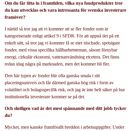
Om du får titta in i framtiden, vilka nya fondprodukter tror
du kan utvecklas och vara intressanta för svenska investerare
framöver?
I närtid så tror jag att vi kommer att se fler fonder som är
kategoriserade enligt artikel 9 i SFDR. För att uppnå det på ett
enkelt sätt, så tror jag vi kommer få se mer nischade, spetsigare
fonder, med vissa specifika hållbarhetsteman, såsom förnybar
energi, cirkulär ekonomi, vattenanvändning etcetera. Det finns
redan idag några på marknaden, men det kommer bli fler.
Den här typen av fonder blir ofta ganska smala i sitt
placeringsunivers och får därmed ganska hög risk i form av
volatilitet och bolagsspecifik risk, och jag är inte helt säker på hur
institutionella investerare kommer se på det.
Och slutligen vad är det mest spännande med ditt jobb tycker
du?
Mycket, men kanske framförallt bredden i arbetsuppgifter. Under