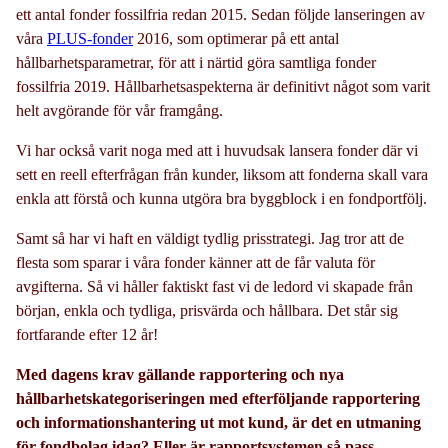
ett antal fonder fossilfria redan 2015. Sedan följde lanseringen av
våra
PLUS-fonder
2016, som optimerar på ett antal
hållbarhetsparametrar, för att i närtid göra samtliga fonder
fossilfria 2019. Hållbarhetsaspekterna är definitivt något som varit
helt avgörande för vår framgång.
Vi har också varit noga med att i huvudsak lansera fonder där vi
sett en reell efterfrågan från kunder, liksom att fonderna skall vara
enkla att förstå och kunna utgöra bra byggblock i en fondportfölj.
Samt så har vi haft en väldigt tydlig prisstrategi. Jag tror att de
flesta som sparar i våra fonder känner att de får valuta för
avgifterna. Så vi håller faktiskt fast vi de ledord vi skapade från
början, enkla och tydliga, prisvärda och hållbara. Det står sig
fortfarande efter 12 år!
Med dagens krav gällande rapportering och nya
hållbarhetskategoriseringen med efterföljande rapportering
och informationshantering ut mot kund, är det en utmaning
för fondbolag idag? Eller är rapportsystemen så pass