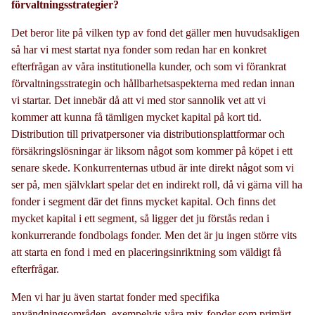
förvaltningsstrategier?
Det beror lite på vilken typ av fond det gäller men huvudsakligen
så har vi mest startat nya fonder som redan har en konkret
efterfrågan av våra institutionella kunder, och som vi förankrat
förvaltningsstrategin och hållbarhetsaspekterna med redan innan
vi startar. Det innebär då att vi med stor sannolik vet att vi
kommer att kunna få tämligen mycket kapital på kort tid.
Distribution till privatpersoner via distributionsplattformar och
försäkringslösningar är liksom något som kommer på köpet i ett
senare skede. Konkurrenternas utbud är inte direkt något som vi
ser på, men självklart spelar det en indirekt roll, då vi gärna vill ha
fonder i segment där det finns mycket kapital. Och finns det
mycket kapital i ett segment, så ligger det ju förstås redan i
konkurrerande fondbolags fonder. Men det är ju ingen större vits
att starta en fond i med en placeringsinriktning som väldigt få
efterfrågar.
Men vi har ju även startat fonder med specifika
användningsområden, exempelvis våra mix-fonder som primärt