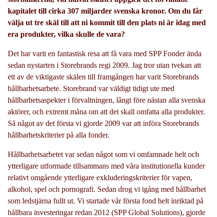
kapitalet till cirka 307 miljarder svenska kronor. Om du får
välja ut tre skäl till att ni kommit till den plats ni är idag med
era produkter, vilka skulle de vara?
Det har varit en fantastisk resa att få vara med SPP Fonder ända
sedan nystarten i Storebrands regi 2009. Jag tror utan tvekan att
ett av de viktigaste skälen till framgången har varit Storebrands
hållbarhetsarbete. Storebrand var väldigt tidigt ute med
hållbarhetsaspekter i förvaltningen, långt före nästan alla svenska
aktörer, och extremt måna om att det skall omfatta alla produkter.
Så något av det första vi gjorde 2009 var att införa Storebrands
hållbarhetskriterier på alla fonder.
Hållbarhetsarbetet var sedan något som vi omfamnade helt och
ytterligare utformade tillsammans med våra institutionella kunder
relativt omgående ytterligare exkluderingskriterier för vapen,
alkohol, spel och pornografi. Sedan drog vi igång med hållbarhet
som ledstjärna fullt ut. Vi startade vår första fond helt inriktad på
hållbara investeringar redan 2012 (SPP Global Solutions), gjorde