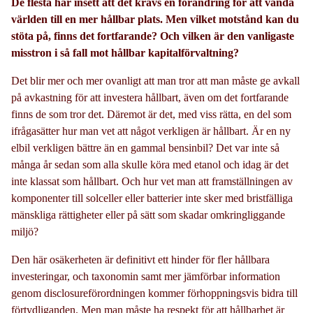
De flesta har insett att det krävs en förändring för att vända
världen till en mer hållbar plats. Men vilket motstånd kan du
stöta på, finns det fortfarande? Och vilken är den vanligaste
misstron i så fall mot hållbar kapitalförvaltning?
Det blir mer och mer ovanligt att man tror att man måste ge avkall
på avkastning för att investera hållbart, även om det fortfarande
finns de som tror det. Däremot är det, med viss rätta, en del som
ifrågasätter hur man vet att något verkligen är hållbart. Är en ny
elbil verkligen bättre än en gammal bensinbil? Det var inte så
många år sedan som alla skulle köra med etanol och idag är det
inte klassat som hållbart. Och hur vet man att framställningen av
komponenter till solceller eller batterier inte sker med bristfälliga
mänskliga rättigheter eller på sätt som skadar omkringliggande
miljö?
Den här osäkerheten är definitivt ett hinder för fler hållbara
investeringar, och taxonomin samt mer jämförbar information
genom disclosureförordningen kommer förhoppningsvis bidra till
förtydliganden. Men man måste ha respekt för att hållbarhet är