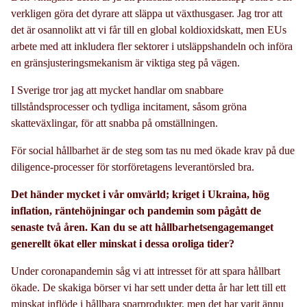
verkligen göra det dyrare att släppa ut växthusgaser. Jag tror att
det är osannolikt att vi får till en global koldioxidskatt, men EUs
arbete med att inkludera fler sektorer i utsläppshandeln och införa
en gränsjusteringsmekanism är viktiga steg på vägen.
I Sverige tror jag att mycket handlar om snabbare
tillståndsprocesser och tydliga incitament, såsom gröna
skatteväxlingar, för att snabba på omställningen.
För social hållbarhet är de steg som tas nu med ökade krav på due
diligence-processer för storföretagens leverantörsled bra.
Det händer mycket i vår omvärld; kriget i Ukraina, hög
inflation, räntehöjningar och pandemin som pågått de
senaste två åren. Kan du se att hållbarhetsengagemanget
generellt ökat eller minskat i dessa oroliga tider?
Under coronapandemin såg vi att intresset för att spara hållbart
ökade. De skakiga börser vi har sett under detta år har lett till ett
minskat inflöde i hållbara sparprodukter, men det har varit ännu