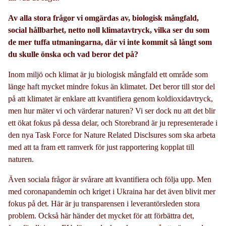
Av alla stora frågor vi omgärdas av, biologisk mångfald,
social hållbarhet, netto noll klimatavtryck, vilka ser du som
de mer tuffa utmaningarna, där vi inte kommit så långt som
du skulle önska och vad beror det på?
Inom miljö och klimat är ju biologisk mångfald ett område som
länge haft mycket mindre fokus än klimatet. Det beror till stor del
på att klimatet är enklare att kvantifiera genom koldioxidavtryck,
men hur mäter vi och värderar naturen? Vi ser dock nu att det blir
ett ökat fokus på dessa delar, och Storebrand är ju representerade i
den nya Task Force for Nature Related Disclsures som ska arbeta
med att ta fram ett ramverk för just rapportering kopplat till
naturen.
Även sociala frågor är svårare att kvantifiera och följa upp. Men
med coronapandemin och kriget i Ukraina har det även blivit mer
fokus på det. Här är ju transparensen i leverantörsleden stora
problem. Också här händer det mycket för att förbättra det,