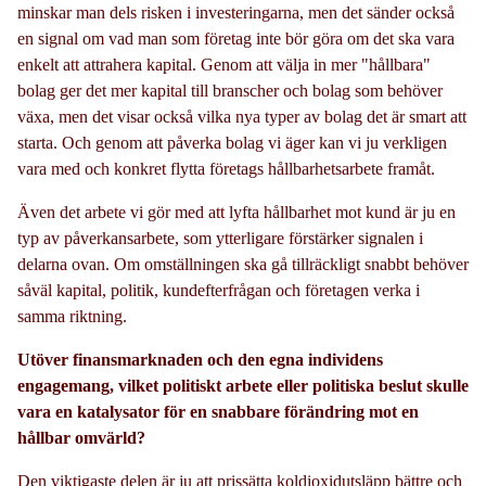
minskar man dels risken i investeringarna, men det sänder också
en signal om vad man som företag inte bör göra om det ska vara
enkelt att attrahera kapital. Genom att välja in mer "hållbara"
bolag ger det mer kapital till branscher och bolag som behöver
växa, men det visar också vilka nya typer av bolag det är smart att
starta. Och genom att påverka bolag vi äger kan vi ju verkligen
vara med och konkret flytta företags hållbarhetsarbete framåt.
Även det arbete vi gör med att lyfta hållbarhet mot kund är ju en
typ av påverkansarbete, som ytterligare förstärker signalen i
delarna ovan. Om omställningen ska gå tillräckligt snabbt behöver
såväl kapital, politik, kundefterfrågan och företagen verka i
samma riktning.
Utöver finansmarknaden och den egna individens
engagemang, vilket politiskt arbete eller politiska beslut skulle
vara en katalysator för en snabbare förändring mot en
hållbar omvärld?
Den viktigaste delen är ju att prissätta koldioxidutsläpp bättre och