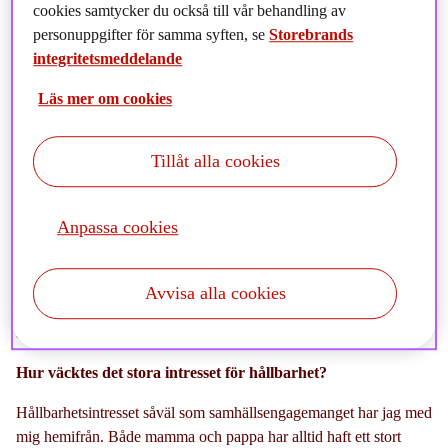
cookies samtycker du också till vår behandling av
hållbarhetserbjudande, öka hållbarheten i våra produkter och göra
personuppgifter för samma syften, se
Storebrands
det enklare för våra kunder att förstå vad hållbarhet betyder. Vi
integritetsmeddelande
pratar även om hur vi ska implementera de nya EU-kraven
kopplat till hållbarhet, vilket också innebär en del skrivande,
Läs mer om cookies
läsande och rapportering.
Nu har du varit på plats i två år, vad har gjorde du innan du
Tillåt alla cookies
började inom Storebrandkoncernen?
Efter att jag läst klart min master i nationalekonomi på
Anpassa cookies
Handelshögskolan i Stockholm så jobbade som
managementkonsult i 3,5 år, det vill säga med att hjälpa företag i
olika typer av strategiprocesser. Jag har även arbetat med politik
Avvisa alla cookies
på både kommunal och nationell nivå på olika sätt under många
år.
Hur väcktes det stora intresset för hållbarhet?
Hållbarhetsintresset såväl som samhällsengagemanget har jag med
mig hemifrån. Både mamma och pappa har alltid haft ett stort