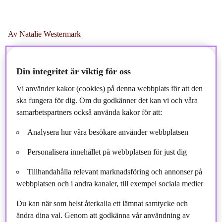
Av Natalie Westermark
Du är hållbarhetschef i SPP, som är Storebrandkoncernens
pensionsverksamhet i Sverige. Kan du berätta hur en dag
Din integritet är viktig för oss
som hållbarhetschef kan se ut?
Vi använder kakor (cookies) på denna webbplats för att den
ska fungera för dig. Om du godkänner det kan vi och våra
Det är väldigt varierat, vilket är det som är roligt. Jag är ute och
samarbetspartners också använda kakor för att:
pratar om hållbarhet, deltar i paneler och webinarier, eller
presenterar vårt hållbarhetsarbete i kundmöten eller för våra egna
Analysera hur våra besökare använder webbplatsen
anställda någon gång varje vecka. Det kräver såklart att jag också
lägger en del tid på att säkra att vi har bra presentationsmaterial
Personalisera innehållet på webbplatsen för just dig
och att jag är inläst på aktuella frågor genom att bevaka media,
Tillhandahålla relevant marknadsföring och annonser på
läsa rapporter, eller lyssna på andras presentationer.
webbplatsen och i andra kanaler, till exempel sociala medier
En genomsnittsdag består ungefär till hälften av möten med andra,
Du kan när som helst återkalla ett lämnat samtycke och
några dagar i veckan på kontoret och någon dag via Teams
ändra dina val. Genom att godkänna vår användning av
hemifrån. Där pratar vi om hur vi ska utveckla SPP/Storebrands