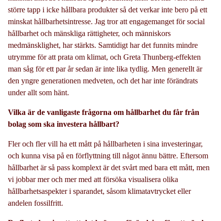
större tapp i icke hållbara produkter så det verkar inte bero på ett
minskat hållbarhetsintresse. Jag tror att engagemanget för social
hållbarhet och mänskliga rättigheter, och människors
medmänsklighet, har stärkts. Samtidigt har det funnits mindre
utrymme för att prata om klimat, och Greta Thunberg-effekten
man såg för ett par år sedan är inte lika tydlig. Men generellt är
den yngre generationen medveten, och det har inte förändrats
under allt som hänt.
Vilka är de vanligaste frågorna om hållbarhet du får från
bolag som ska investera hållbart?
Fler och fler vill ha ett mått på hållbarheten i sina investeringar,
och kunna visa på en förflyttning till något ännu bättre. Eftersom
hållbarhet är så pass komplext är det svårt med bara ett mått, men
vi jobbar mer och mer med att försöka visualisera olika
hållbarhetsaspekter i sparandet, såsom klimatavtrycket eller
andelen fossilfritt.