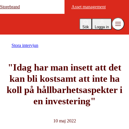
Storebrand
Storebrand
Asset management
Asset management
Sök
Logga in
Stora intervjun
"Idag har man insett att det
kan bli kostsamt att inte ha
koll på hållbarhetsaspekter i
en investering"
10 maj 2022