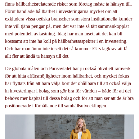
finns hållbarhetsrelaterade risker som företag måste ta hänsyn till.
Förut handlade hållbarhet i investeringarna mycket om att
exkludera vissa oetiska branscher som stora institutionella kunder
inte vill tjäna pengar på, men det var inte så tätt sammankopplat
med potentiell avkastning. Idag har man insett att det kan bli
kostsamt att inte ha koll på hållbarhetsaspekter i en investering.
Och har man ännu inte insett det så kommer EUs lagkrav att få
allt fler att ändå ta hänsyn till det.
De globala målen och Parisavtalet har ju också blivit ett ramverk
för att hitta affärsmöjligheter inom hållbarhet, och mycket fokus
har flyttats från att bara välja bort det ohållbara till att också välja
in investeringar i bolag som gör bra för världen – både för att det
behövs mer kapital till dessa bolag och för att man ser att de är bra
positionerade i förhållande till samhällsutvecklingen.