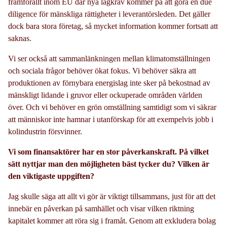
framförallt inom EU där nya lagkrav kommer på att göra en due
diligence för mänskliga rättigheter i leverantörsleden. Det gäller
dock bara stora företag, så mycket information kommer fortsatt att
saknas.
Vi ser också att sammanlänkningen mellan klimatomställningen
och sociala frågor behöver ökat fokus. Vi behöver säkra att
produktionen av förnybara energislag inte sker på bekostnad av
mänskligt lidande i gruvor eller ockuperade områden världen
över. Och vi behöver en grön omställning samtidigt som vi säkrar
att människor inte hamnar i utanförskap för att exempelvis jobb i
kolindustrin försvinner.
Vi som finansaktörer har en stor påverkanskraft. På vilket
sätt nyttjar man den möjligheten bäst tycker du? Vilken är
den viktigaste uppgiften?
Jag skulle säga att allt vi gör är viktigt tillsammans, just för att det
innebär en påverkan på samhället och visar vilken riktning
kapitalet kommer att röra sig i framåt. Genom att exkludera bolag