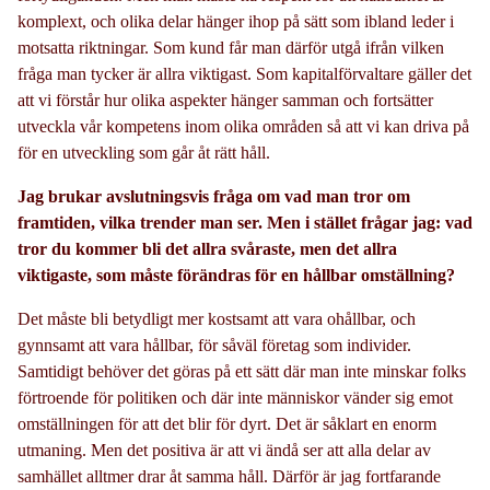
komplext, och olika delar hänger ihop på sätt som ibland leder i
motsatta riktningar. Som kund får man därför utgå ifrån vilken
fråga man tycker är allra viktigast. Som kapitalförvaltare gäller det
att vi förstår hur olika aspekter hänger samman och fortsätter
utveckla vår kompetens inom olika områden så att vi kan driva på
för en utveckling som går åt rätt håll.
Jag brukar avslutningsvis fråga om vad man tror om
framtiden, vilka trender man ser. Men i stället frågar jag: vad
tror du kommer bli det allra svåraste, men det allra
viktigaste, som måste förändras för en hållbar omställning?
Det måste bli betydligt mer kostsamt att vara ohållbar, och
gynnsamt att vara hållbar, för såväl företag som individer.
Samtidigt behöver det göras på ett sätt där man inte minskar folks
förtroende för politiken och där inte människor vänder sig emot
omställningen för att det blir för dyrt. Det är såklart en enorm
utmaning. Men det positiva är att vi ändå ser att alla delar av
samhället alltmer drar åt samma håll. Därför är jag fortfarande