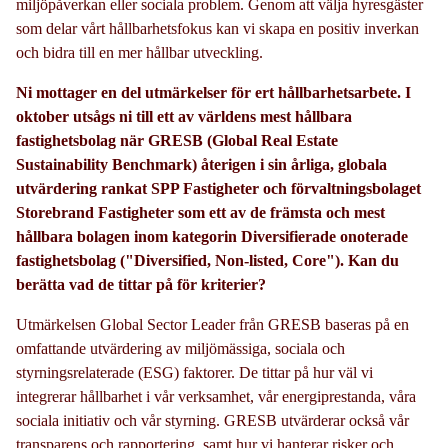
miljöpåverkan eller sociala problem. Genom att välja hyresgäster
som delar vårt hållbarhetsfokus kan vi skapa en positiv inverkan
och bidra till en mer hållbar utveckling.
Ni mottager en del utmärkelser för ert hållbarhetsarbete. I
oktober utsågs ni till ett av världens mest hållbara
fastighetsbolag när GRESB (Global Real Estate
Sustainability Benchmark) återigen i sin årliga, globala
utvärdering rankat SPP Fastigheter och förvaltningsbolaget
Storebrand Fastigheter som ett av de främsta och mest
hållbara bolagen inom kategorin Diversifierade onoterade
fastighetsbolag ("Diversified, Non-listed, Core"). Kan du
berätta vad de tittar på för kriterier?
Utmärkelsen Global Sector Leader från GRESB baseras på en
omfattande utvärdering av miljömässiga, sociala och
styrningsrelaterade (ESG) faktorer. De tittar på hur väl vi
integrerar hållbarhet i vår verksamhet, vår energiprestanda, våra
sociala initiativ och vår styrning. GRESB utvärderar också vår
transparens och rapportering, samt hur vi hanterar risker och