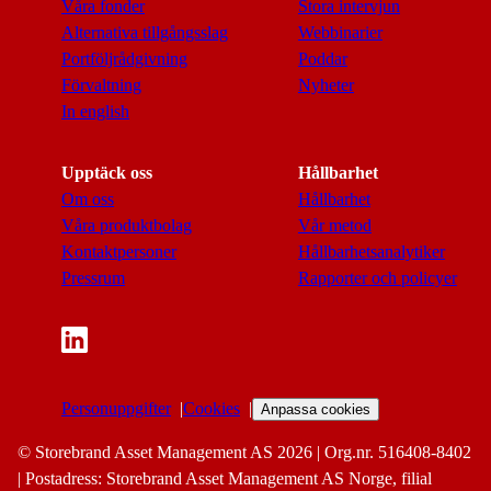
Våra fonder
Stora intervjun
Alternativa tillgångsslag
Webbinarier
Portföljrådgivning
Poddar
Förvaltning
Nyheter
In english
Upptäck oss
Hållbarhet
Om oss
Hållbarhet
Våra produktbolag
Vår metod
Kontaktpersoner
Hållbarhetsanalytiker
Pressrum
Rapporter och policyer
Personuppgifter
Cookies
Anpassa cookies
© Storebrand Asset Management AS 2026 | Org.nr. 516408-8402
| Postadress: Storebrand Asset Management AS Norge, filial