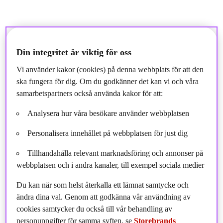
Din integritet är viktig för oss
Av Natalie Westermark
Vi använder kakor (cookies) på denna webbplats för att den
Investeringar innebär en risk. Produkter inom alternativa
ska fungera för dig. Om du godkänner det kan vi och våra
investeringar riktar sig endast till institutionella investerare.
samarbetspartners också använda kakor för att:
Du arbetar som Fastighetsutvecklingschef på Storebrand
Analysera hur våra besökare använder webbplatsen
Fastigheter, vad ansvarar du för?
Personalisera innehållet på webbplatsen för just dig
Jag ansvarar för övergripande fastighetsutvecklingsfrågor och
våra rutiner kopplade till dessa. Detta innebär mer konkret
Tillhandahålla relevant marknadsföring och annonser på
översyn av processer, framtagning av mallar och upphandling av
webbplatsen och i andra kanaler, till exempel sociala medier
ramavtalsleverantörer för hela byggprocessen. Det innebär också
att jag till viss del driver egna byggprojekt eller hjälper kollegor
Du kan när som helst återkalla ett lämnat samtycke och
med stöttning vid specifika frågeställningar.
ändra dina val. Genom att godkänna vår användning av
cookies samtycker du också till vår behandling av
Utöver det är jag ombud i våra driftentreprenader vad gäller den
personuppgifter för samma syften, se
Storebrands