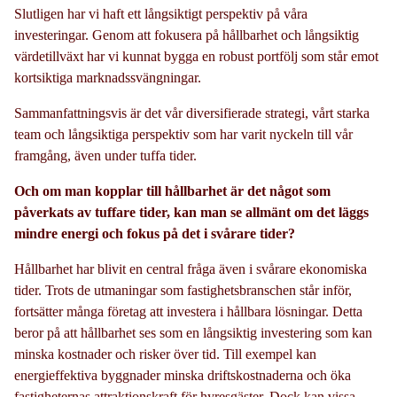
Slutligen har vi haft ett långsiktigt perspektiv på våra
investeringar. Genom att fokusera på hållbarhet och långsiktig
värdetillväxt har vi kunnat bygga en robust portfölj som står emot
kortsiktiga marknadssvängningar.
Sammanfattningsvis är det vår diversifierade strategi, vårt starka
team och långsiktiga perspektiv som har varit nyckeln till vår
framgång, även under tuffa tider.
Och om man kopplar till hållbarhet är det något som
påverkats av tuffare tider, kan man se allmänt om det läggs
mindre energi och fokus på det i svårare tider?
Hållbarhet har blivit en central fråga även i svårare ekonomiska
tider. Trots de utmaningar som fastighetsbranschen står inför,
fortsätter många företag att investera i hållbara lösningar. Detta
beror på att hållbarhet ses som en långsiktig investering som kan
minska kostnader och risker över tid. Till exempel kan
energieffektiva byggnader minska driftskostnaderna och öka
fastigheternas attraktionskraft för hyresgäster. Dock kan vissa