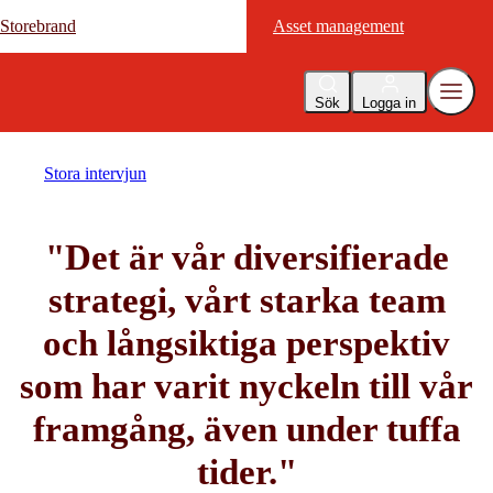
Storebrand
Storebrand
Asset management
Asset management
Sök
Logga in
Stora intervjun
"Det är vår diversifierade
strategi, vårt starka team
och långsiktiga perspektiv
som har varit nyckeln till vår
framgång, även under tuffa
tider."