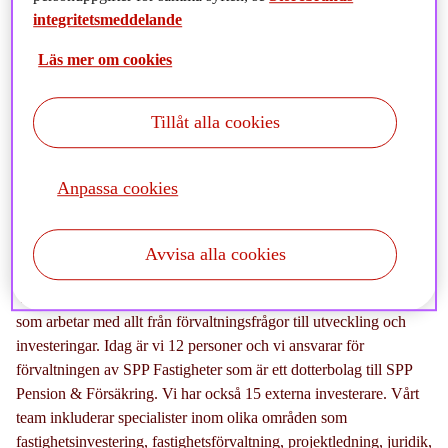
tekniska förvaltningen kopplad till vår kommersiella portfölj och
integritetsmeddelande
förvaltningsentreprenaden kopplat till vår bostadsportfölj. Med
detta kommer en hel del övergripande frågor kopplat till den
Läs mer om cookies
dagliga förvaltningen och ibland som stöttning till teamet i teknik
och hållbarhetsfrågeställningar vid fastighetsförvärv.
Tillåt alla cookies
Sist men inte minst är jag också ansvarig för hållbarhetsarbetet
som vi utför i fastighetsportföljen vilket innebär en hel del
Anpassa cookies
omställningsarbete kopplat till både projekt, drift och rapportering,
mycket drivet av ny lagstiftning från EU.
Avvisa alla cookies
Hur ser ert team ut i Sverige?
Vårt team i Sverige består av ett dedikerat team fastighetsexperter
som arbetar med allt från förvaltningsfrågor till utveckling och
investeringar. Idag är vi 12 personer och vi ansvarar för
förvaltningen av SPP Fastigheter som är ett dotterbolag till SPP
Pension & Försäkring. Vi har också 15 externa investerare. Vårt
team inkluderar specialister inom olika områden som
fastighetsinvestering, fastighetsförvaltning, projektledning, juridik,