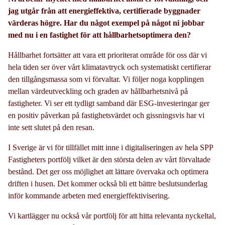
jag utgår från att energieffektiva, certifierade byggnader
värderas högre. Har du något exempel på något ni jobbar
med nu i en fastighet för att hållbarhetsoptimera den?
Hållbarhet fortsätter att vara ett prioriterat område för oss där vi
hela tiden ser över vårt klimatavtryck och systematiskt certifierar
den tillgångsmassa som vi förvaltar. Vi följer noga kopplingen
mellan värdeutveckling och graden av hållbarhetsnivå på
fastigheter. Vi ser ett tydligt samband där ESG-investeringar ger
en positiv påverkan på fastighetsvärdet och gissningsvis har vi
inte sett slutet på den resan.
I Sverige är vi för tillfället mitt inne i digitaliseringen av hela SPP
Fastigheters portfölj vilket är den största delen av vårt förvaltade
bestånd. Det ger oss möjlighet att lättare övervaka och optimera
driften i husen. Det kommer också bli ett bättre beslutsunderlag
inför kommande arbeten med energieffektivisering.
Vi kartlägger nu också vår portfölj för att hitta relevanta nyckeltal,