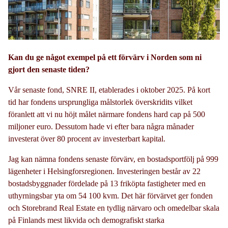
Kan du ge något exempel på ett förvärv i Norden som ni
gjort den senaste tiden?
Vår senaste fond, SNRE II, etablerades i oktober 2025. På kort
tid har fondens ursprungliga målstorlek överskridits vilket
föranlett att vi nu höjt målet närmare fondens hard cap på 500
miljoner euro. Dessutom hade vi efter bara några månader
investerat över 80 procent av investerbart kapital.
Jag kan nämna fondens senaste förvärv, en bostadsportfölj på 999
lägenheter i Helsingforsregionen. Investeringen består av 22
bostadsbyggnader fördelade på 13 friköpta fastigheter med en
uthyrningsbar yta om 54 100 kvm. Det här förvärvet ger fonden
och Storebrand Real Estate en tydlig närvaro och omedelbar skala
på Finlands mest likvida och demografiskt starka