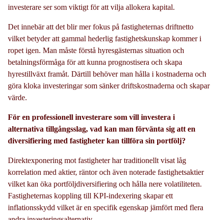
investerare ser som viktigt för att vilja allokera kapital.
Det innebär att det blir mer fokus på fastigheternas driftnetto
vilket betyder att gammal hederlig fastighetskunskap kommer i
ropet igen. Man måste förstå hyresgästernas situation och
betalningsförmåga för att kunna prognostisera och skapa
hyrestillväxt framåt. Därtill behöver man hålla i kostnaderna och
göra kloka investeringar som sänker driftskostnaderna och skapar
värde.
För en professionell investerare som vill investera i
alternativa tillgångsslag, vad kan man förvänta sig att en
diversifiering med fastigheter kan tillföra sin portfölj?
Direktexponering mot fastigheter har traditionellt visat låg
korrelation med aktier, räntor och även noterade fastighetsaktier
vilket kan öka portföljdiversifiering och hålla nere volatiliteten.
Fastigheternas koppling till KPI-indexering skapar ett
inflationsskydd vilket är en specifik egenskap jämfört med flera
andra investeringsalternativ.