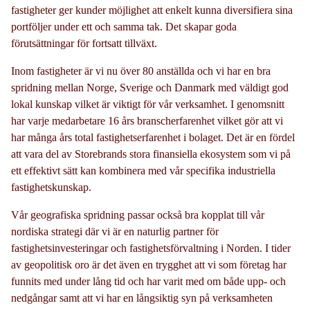
fastigheter ger kunder möjlighet att enkelt kunna diversifiera sina
portföljer under ett och samma tak. Det skapar goda
förutsättningar för fortsatt tillväxt.
Inom fastigheter är vi nu över 80 anställda och vi har en bra
spridning mellan Norge, Sverige och Danmark med väldigt god
lokal kunskap vilket är viktigt för vår verksamhet. I genomsnitt
har varje medarbetare 16 års branscherfarenhet vilket gör att vi
har många års total fastighetserfarenhet i bolaget. Det är en fördel
att vara del av Storebrands stora finansiella ekosystem som vi på
ett effektivt sätt kan kombinera med vår specifika industriella
fastighetskunskap.
Vår geografiska spridning passar också bra kopplat till vår
nordiska strategi där vi är en naturlig partner för
fastighetsinvesteringar och fastighetsförvaltning i Norden. I tider
av geopolitisk oro är det även en trygghet att vi som företag har
funnits med under lång tid och har varit med om både upp- och
nedgångar samt att vi har en långsiktig syn på verksamheten