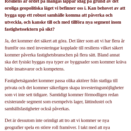
Resiliens är ordet på mångas läppar idag på grund av det
oroliga geopolitiska läget vi befinner oss i. Kan behovet av att
bygga upp ett robust samhälle komma att påverka och
utveckla, och kanske till och med tillföra nya segment inom
fastighetssektorn på sikt?
Ja, det kommer det säkert att göra. Det låter som att vi har flera år
framför oss med investeringar kopplade till resiliens vilket säkert
kommer påverka fastighetsbranschen på flera sätt. Bland annat
ska det fysiskt byggas nya typer av byggnader som kommer kräva
både insatsvaror och kompetens.
Fastighetsägandet kommer passa olika aktörer från statliga till
privata och det kommer säkerligen skapa investeringsmöjligheter
som vi inte sett tidigare. Samtidigt kommer förmodligen redan
existerande segment som exempelvis lager, lättindustri och
samhällsfastigheter också påverkas.
Det är dessutom inte orimligt att tro att vi kommer se nya
geografier spela en större roll framöver. I takt med att nya