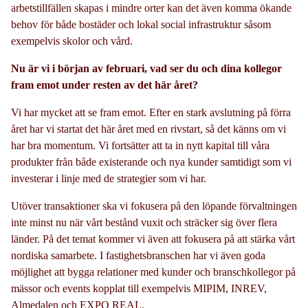
arbetstillfällen skapas i mindre orter kan det även komma ökande
behov för både bostäder och lokal social infrastruktur såsom
exempelvis skolor och vård.
Nu är vi i början av februari, vad ser du och dina kollegor
fram emot under resten av det här året?
Vi har mycket att se fram emot. Efter en stark avslutning på förra
året har vi startat det här året med en rivstart, så det känns om vi
har bra momentum. Vi fortsätter att ta in nytt kapital till våra
produkter från både existerande och nya kunder samtidigt som vi
investerar i linje med de strategier som vi har.
Utöver transaktioner ska vi fokusera på den löpande förvaltningen
inte minst nu när vårt bestånd vuxit och sträcker sig över flera
länder. På det temat kommer vi även att fokusera på att stärka vårt
nordiska samarbete. I fastighetsbranschen har vi även goda
möjlighet att bygga relationer med kunder och branschkollegor på
mässor och events kopplat till exempelvis MIPIM, INREV,
Almedalen och EXPO REAL.