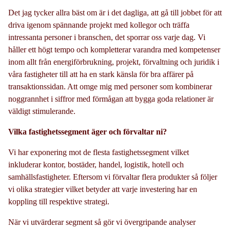
Det jag tycker allra bäst om är i det dagliga, att gå till jobbet för att
driva igenom spännande projekt med kollegor och träffa
intressanta personer i branschen, det sporrar oss varje dag. Vi
håller ett högt tempo och kompletterar varandra med kompetenser
inom allt från energiförbrukning, projekt, förvaltning och juridik i
våra fastigheter till att ha en stark känsla för bra affärer på
transaktionssidan. Att omge mig med personer som kombinerar
noggrannhet i siffror med förmågan att bygga goda relationer är
väldigt stimulerande.
Vilka fastighetssegment äger och förvaltar ni?
Vi har exponering mot de flesta fastighetssegment vilket
inkluderar kontor, bostäder, handel, logistik, hotell och
samhällsfastigheter. Eftersom vi förvaltar flera produkter så följer
vi olika strategier vilket betyder att varje investering har en
koppling till respektive strategi.
När vi utvärderar segment så gör vi övergripande analyser