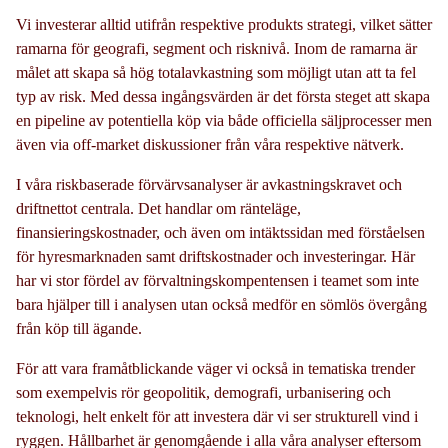
Vi investerar alltid utifrån respektive produkts strategi, vilket sätter
ramarna för geografi, segment och risknivå. Inom de ramarna är
målet att skapa så hög totalavkastning som möjligt utan att ta fel
typ av risk. Med dessa ingångsvärden är det första steget att skapa
en pipeline av potentiella köp via både officiella säljprocesser men
även via off-market diskussioner från våra respektive nätverk.
I våra riskbaserade förvärvsanalyser är avkastningskravet och
driftnettot centrala. Det handlar om ränteläge,
finansieringskostnader, och även om intäktssidan med förståelsen
för hyresmarknaden samt driftskostnader och investeringar. Här
har vi stor fördel av förvaltningskompentensen i teamet som inte
bara hjälper till i analysen utan också medför en sömlös övergång
från köp till ägande.
För att vara framåtblickande väger vi också in tematiska trender
som exempelvis rör geopolitik, demografi, urbanisering och
teknologi, helt enkelt för att investera där vi ser strukturell vind i
ryggen. Hållbarhet är genomgående i alla våra analyser eftersom