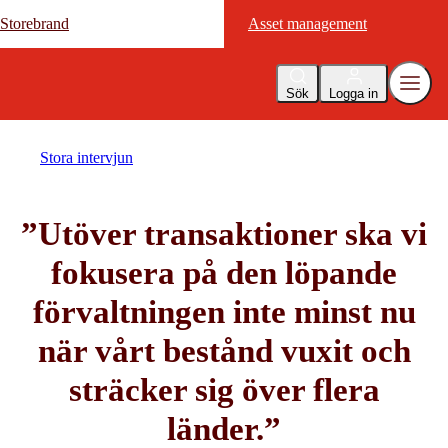
Storebrand
Storebrand
Asset management
Asset management
Sök
Logga in
Stora intervjun
”Utöver transaktioner ska vi
fokusera på den löpande
förvaltningen inte minst nu
när vårt bestånd vuxit och
sträcker sig över flera
länder.”