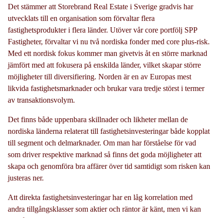
Det stämmer att Storebrand Real Estate i Sverige gradvis har
utvecklats till en organisation som förvaltar flera
fastighetsprodukter i flera länder. Utöver vår core portfölj SPP
Fastigheter, förvaltar vi nu två nordiska fonder med core plus-risk.
Med ett nordisk fokus kommer man givetvis åt en större marknad
jämfört med att fokusera på enskilda länder, vilket skapar större
möjligheter till diversifiering. Norden är en av Europas mest
likvida fastighetsmarknader och brukar vara tredje störst i termer
av transaktionsvolym.
Det finns både uppenbara skillnader och likheter mellan de
nordiska länderna relaterat till fastighetsinvesteringar både kopplat
till segment och delmarknader. Om man har förståelse för vad
som driver respektive marknad så finns det goda möjligheter att
skapa och genomföra bra affärer över tid samtidigt som risken kan
justeras ner.
Att direkta fastighetsinvesteringar har en låg korrelation med
andra tillgångsklasser som aktier och räntor är känt, men vi kan