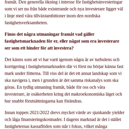
framåt. Den generella ökning i intresse för fastighetsinvesteringar
som vi ser nu från både existerande och nya investerare ligger väl
i linje med våra tillväxtambitioner inom den nordiska
fastighetsverksamheten.
Finns det några utmaningar framåt vad gäller
fastighetsmarknaden för er, eller något som era investerare
ser som ett hinder för att investera?
Det känns som att vi har varit igenom några år av turbulens och
korrigering i fastighetsmarknaden där vi först nu börjar känna fast
mark under fötterna. Till viss del är det ett annat landskap som vi
ska navigera i, men i grunden är det samma riskanalys som ska
göras. En tydlig utmaning framåt, både för oss och våra
investerare, är osäkerheten kring det makroekonomiska läget och
hur snabbt förutsättningarna kan förändras.
Innan toppen 2021/2022 drevs mycket värde av sjunkande yielder
och låga finansieringskostnader. I dagens marknad är det i stället
fastigheternas kassaflöden som står i fokus, vilket många