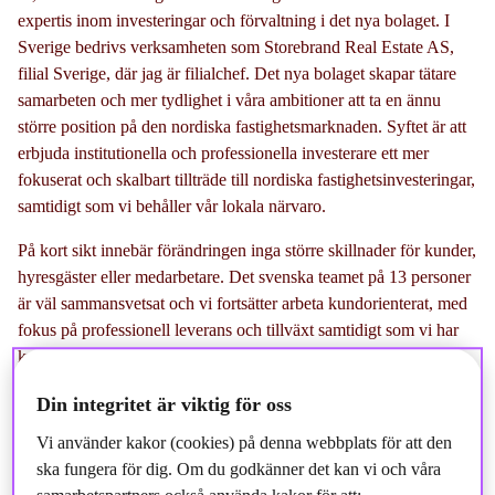
expertis inom investeringar och förvaltning i det nya bolaget. I
Sverige bedrivs verksamheten som Storebrand Real Estate AS,
filial Sverige, där jag är filialchef. Det nya bolaget skapar tätare
samarbeten och mer tydlighet i våra ambitioner att ta en ännu
större position på den nordiska fastighetsmarknaden. Syftet är att
erbjuda institutionella och professionella investerare ett mer
fokuserat och skalbart tillträde till nordiska fastighetsinvesteringar,
samtidigt som vi behåller vår lokala närvaro.
På kort sikt innebär förändringen inga större skillnader för kunder,
hyresgäster eller medarbetare. Det svenska teamet på 13 personer
är väl sammansvetsat och vi fortsätter arbeta kundorienterat, med
fokus på professionell leverans och tillväxt samtidigt som vi har
kul på jobbet.
Om vi börjar med en tillbakablick, vad var det som lockade
Din integritet är viktig för oss
dig till att arbeta inom fastighetssektorn
?
Vi använder kakor (cookies) på denna webbplats för att den
ska fungera för dig. Om du godkänner det kan vi och våra
Efter avslutade ekonomistudier i Sverige flyttade jag till London