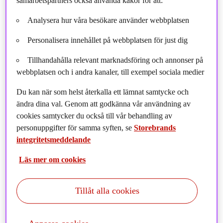
samarbetspartners också använda kakor för att:
för att jobba på en amerikansk investmentbank där mitt
sektorfokus låg på energibolag. När jag efter några år bestämde
Analysera hur våra besökare använder webbplatsen
mig för att flytta hem till Sverige igen så var det egentligen en
tillfällighet att jag valde fastighetsbranschen, och nu drygt 20 år
Personalisera innehållet på webbplatsen för just dig
senare kan jag konstatera att jag är väldigt nöjd med det valet.
Tillhandahålla relevant marknadsföring och annonser på
Under den här tiden har jag haft flera roller inom rådgivning,
webbplatsen och i andra kanaler, till exempel sociala medier
förvaltning, transaktioner och sedermera på ägarsidan med fokus
Du kan när som helst återkalla ett lämnat samtycke och
på investeringar, fonder och kapitalresning. Branschen är
ändra dina val. Genom att godkänna vår användning av
tillräckligt stor för att det ska finnas mycket
cookies samtycker du också till vår behandling av
utvecklingsmöjligheter samtidigt som den är tillräckligt liten för att
personuppgifter för samma syften, se
Storebrands
man ska kunna få en god överblick.
integritetsmeddelande
Jag tycker också att det är en väldigt social bransch där jag haft
Läs mer om cookies
förmånen att lära känna många trevliga personer varav det är flera
som jag även umgås med privat.
Tillåt alla cookies
“Att omge mig med personer som kombinerar