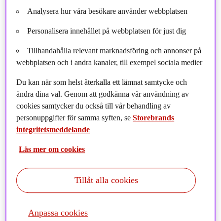
Analysera hur våra besökare använder webbplatsen
bolag, och Stefan Wigstrand är vår kreditspecialist med
tyngdpunkt på high yield. Tillsammans täcker vi hela
Personalisera innehållet på webbplatsen för just dig
räntespektrumet och det är just den bredden som gör att vi kan
hantera olika marknadsregimer utan att behöva kompromissa.
Tillhandahålla relevant marknadsföring och annonser på
webbplatsen och i andra kanaler, till exempel sociala medier
Det som jag tycker verkligen kännetecknar oss är att vi aldrig
slutar ifrågasätta vad som faktiskt är inprisat i marknaden. Vi
Du kan när som helst återkalla ett lämnat samtycke och
väger ständigt makrobilden mot prissättningen, och vi vill hålla
ändra dina val. Genom att godkänna vår användning av
disciplinen även när omvärlden är som mest stökig. Det är lättare
cookies samtycker du också till vår behandling av
sagt än gjort, men jag tycker vi har visat att vi klarar det.
personuppgifter för samma syften, se
Storebrands
integritetsmeddelande
Läs mer om cookies
“ Då gäller det att se igenom bruset, hålla fast
Tillåt alla cookies
vid processen och skilja på kortsiktiga
marknadsrörelser och sådant som faktiskt
förändrar inflations-, tillväxt- och
Anpassa cookies
ränteutsikterna.
”