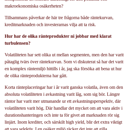
makroekonomiska osäkerheten?
Tillsammans påverkar de här tre frågorna både räntekurvan,
kreditmarknaden och investerarnas vilja att ta risk.
Hur har de olika ränteprodukter ni jobbar med klarat
turbulensen?
Volatiliteten har sett olika ut mellan segmenten, men den har varit
påtaglig tvärs över räntekurvan. Som vi diskuterat så har det varit
en komplex räntemiljö hittills i år, jag ska försöka att bena ut hur
de olika ränteprodukterna har gått.
Korta ränteplaceringar har i år varit ganska volatila, även om den
absoluta volatiliteten i avkastning varit låg, som sig bör. Längre
räntor har varit mer utmanande ur ett avkastningsperspektiv, där
volatiliteten varit hög. Där handlar det mycket om att vara aktiv i
durationshanteringen och inte ta för givet att marknaden rör sig
linjärt. Inom krediter, och särskilt high yield, blir det extra viktigt
att vara selektiv. I en osäker miljö räcker det inte att gilla