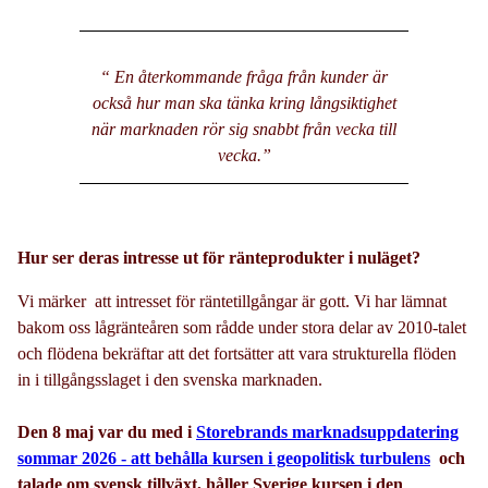
“ En återkommande fråga från kunder är
också hur man ska tänka kring långsiktighet
när marknaden rör sig snabbt från vecka till
vecka.
”
Hur ser deras intresse ut för ränteprodukter i nuläget?
Vi märker att intresset för räntetillgångar är gott. Vi har lämnat
bakom oss lågränteåren som rådde under stora delar av 2010-talet
och flödena bekräftar att det fortsätter att vara strukturella flöden
in i tillgångsslaget i den svenska marknaden.
Den 8 maj var du med i
Storebrands marknadsuppdatering
sommar 2026 - att behålla kursen i geopolitisk turbulens
och
talade om svensk tillväxt, håller Sverige kursen i den