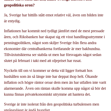
geopolitiska oron?
Ja, Sverige har hittills stått emot relativt väl, även om bilden inte
är entydig.
Inflationen har kommit ned tydligt jämfört med de mest pressade
åren, och Riksbanken har skapat sig ett visst handlingsutrymme i
penningpolitiken, något som skiljer Sverige från flera andra
ekonomier där centralbankerna fortfarande är mer bakbundna.
Tillväxtutsikterna ser stabila ut men har försvagats något sedan
slutet på februari i takt med att oljepriset har rusat.
Nyckeln till om vi kommer ur detta väl ligger fortsatt hos
hushållen som än så länge inte har deppat ihop helt. Ökande
inflation och högre räntor oroar dem men än har utfallen inte varit
alarmerande. Även om räntan skulle komma upp något så bör det
kunna finnas privatekonomiskt utrymme att hantera det.
Sverige är inte isolerat från den geopolitiska turbulensen men
utgångsläget är ändå hyggligt.