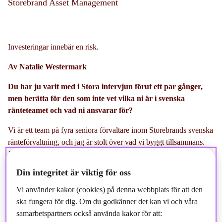
Storebrand Asset Management
Investeringar innebär en risk.
Av Natalie Westermark
Du har ju varit med i Stora intervjun förut ett par gånger,
men berätta för den som inte vet vilka ni är i svenska
ränteteamet och vad ni ansvarar för?
Vi är ett team på fyra seniora förvaltare inom Storebrands svenska
ränteförvaltning, och jag är stolt över vad vi byggt tillsammans.
Jag leder teamet, men resultaten är verkligen ett kollektivt arbete,
det är något jag återkommer till ofta när jag pratar om vad som
Din integritet är viktig för oss
faktiskt gör oss bra.
Vi använder kakor (cookies) på denna webbplats för att den
Johan Hedengren ansvarar för den längre
ska fungera för dig. Om du godkänner det kan vi och våra
obligationsförvaltningen, Susanna Kaas von Mentzer driver
samarbetspartners också använda kakor för att:
kortränteförvaltningen och har ett särskilt djup inom finansiella