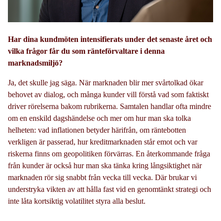
Har dina kundmöten intensifierats under det senaste året och
vilka frågor får du som ränteförvaltare i denna
marknadsmiljö?
Ja, det skulle jag säga. När marknaden blir mer svårtolkad ökar
behovet av dialog, och många kunder vill förstå vad som faktiskt
driver rörelserna bakom rubrikerna. Samtalen handlar ofta mindre
om en enskild dagshändelse och mer om hur man ska tolka
helheten: vad inflationen betyder härifrån, om räntebotten
verkligen är passerad, hur kreditmarknaden står emot och var
riskerna finns om geopolitiken förvärras. En återkommande fråga
från kunder är också hur man ska tänka kring långsiktighet när
marknaden rör sig snabbt från vecka till vecka. Där brukar vi
understryka vikten av att hålla fast vid en genomtänkt strategi och
inte låta kortsiktig volatilitet styra alla beslut.