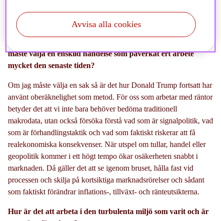
Avvisa alla cookies
I år har det ju varit turbulent, vad tar du med dig om du
måste välja en enskild händelse som påverkat ert arbete
mycket den senaste tiden?
Om jag måste välja en sak så är det hur Donald Trump fortsatt har
använt oberäknelighet som metod. För oss som arbetar med räntor
betyder det att vi inte bara behöver bedöma traditionell
makrodata, utan också försöka förstå vad som är signalpolitik, vad
som är förhandlingstaktik och vad som faktiskt riskerar att få
realekonomiska konsekvenser. När utspel om tullar, handel eller
geopolitik kommer i ett högt tempo ökar osäkerheten snabbt i
marknaden. Då gäller det att se igenom bruset, hålla fast vid
processen och skilja på kortsiktiga marknadsrörelser och sådant
som faktiskt förändrar inflations-, tillväxt- och ränteutsikterna.
Hur är det att arbeta i den turbulenta miljö som varit och är