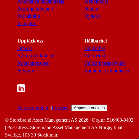
Alternativa tillgångsslag
Webbinarier
Portföljrådgivning
Poddar
Förvaltning
Nyheter
In english
Upptäck oss
Hållbarhet
Om oss
Hållbarhet
Våra produktbolag
Vår metod
Kontaktpersoner
Hållbarhetsanalytiker
Pressrum
Rapporter och policyer
Personuppgifter
Cookies
Anpassa cookies
© Storebrand Asset Management AS 2026 | Org.nr. 516408-8402
| Postadress: Storebrand Asset Management AS Norge, filial
Sverige, 105 39 Stockholm