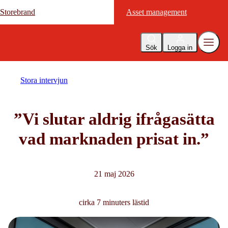
Storebrand
Storebrand
Asset management
Asset management
Sök
Logga in
Stora intervjun
”Vi slutar aldrig ifrågasätta
vad marknaden prisat in.”
21 maj 2026
cirka 7 minuters lästid