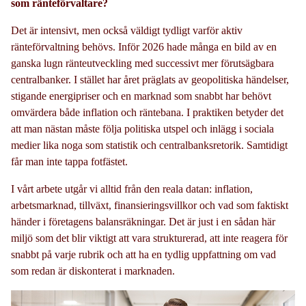
som ränteförvaltare?
Det är intensivt, men också väldigt tydligt varför aktiv
ränteförvaltning behövs. Inför 2026 hade många en bild av en
ganska lugn ränteutveckling med successivt mer förutsägbara
centralbanker. I stället har året präglats av geopolitiska händelser,
stigande energipriser och en marknad som snabbt har behövt
omvärdera både inflation och räntebana. I praktiken betyder det
att man nästan måste följa politiska utspel och inlägg i sociala
medier lika noga som statistik och centralbanksretorik. Samtidigt
får man inte tappa fotfästet.
I vårt arbete utgår vi alltid från den reala datan: inflation,
arbetsmarknad, tillväxt, finansieringsvillkor och vad som faktiskt
händer i företagens balansräkningar. Det är just i en sådan här
miljö som det blir viktigt att vara strukturerad, att inte reagera för
snabbt på varje rubrik och att ha en tydlig uppfattning om vad
som redan är diskonterat i marknaden.