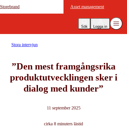
Storebrand
Storebrand
Asset management
Asset management
Sök
Logga in
Stora intervjun
”Den mest framgångsrika
produktutvecklingen sker i
dialog med kunder”
11 september 2025
cirka 8 minuters lästid