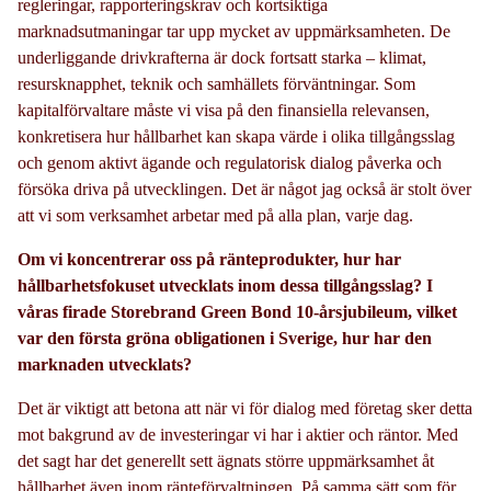
regleringar, rapporteringskrav och kortsiktiga
marknadsutmaningar tar upp mycket av uppmärksamheten. De
underliggande drivkrafterna är dock fortsatt starka – klimat,
resursknapphet, teknik och samhällets förväntningar. Som
kapitalförvaltare måste vi visa på den finansiella relevansen,
konkretisera hur hållbarhet kan skapa värde i olika tillgångsslag
och genom aktivt ägande och regulatorisk dialog påverka och
försöka driva på utvecklingen. Det är något jag också är stolt över
att vi som verksamhet arbetar med på alla plan, varje dag.
Om vi koncentrerar oss på ränteprodukter, hur har
hållbarhetsfokuset utvecklats inom dessa tillgångsslag? I
våras firade Storebrand Green Bond 10-årsjubileum, vilket
var den första gröna obligationen i Sverige, hur har den
marknaden utvecklats?
Det är viktigt att betona att när vi för dialog med företag sker detta
mot bakgrund av de investeringar vi har i aktier och räntor. Med
det sagt har det generellt sett ägnats större uppmärksamhet åt
hållbarhet även inom ränteförvaltningen. På samma sätt som för