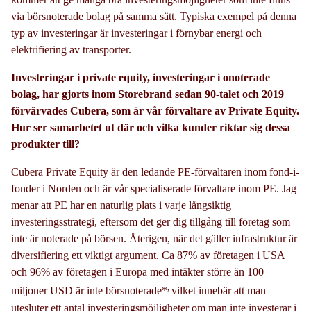
via börsnoterade bolag på samma sätt. Typiska exempel på denna
typ av investeringar är investeringar i förnybar energi och
elektrifiering av transporter.
Investeringar i private equity, investeringar i onoterade
bolag, har gjorts inom Storebrand sedan 90-talet och 2019
förvärvades Cubera, som är vår förvaltare av Private Equity.
Hur ser samarbetet ut där och vilka kunder riktar sig dessa
produkter till?
Cubera Private Equity är den ledande PE-förvaltaren inom fond-i-
fonder i Norden och är vår specialiserade förvaltare inom PE. Jag
menar att PE har en naturlig plats i varje långsiktig
investeringsstrategi, eftersom det ger dig tillgång till företag som
inte är noterade på börsen. Återigen, när det gäller infrastruktur är
diversifiering ett viktigt argument. Ca 87% av företagen i USA
och 96% av företagen i Europa med intäkter större än 100
,
miljoner USD är inte börsnoterade*
vilket innebär att man
utesluter ett antal investeringsmöjligheter om man inte investerar i