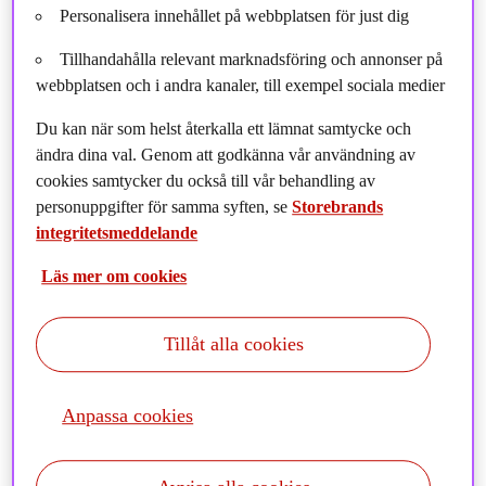
träffa kunder ingår också som en del av mitt arbete och det tycker
Personalisera innehållet på webbplatsen för just dig
jag är väldigt inspirerande.
Tillhandahålla relevant marknadsföring och annonser på
Det har varit ett händelserikt år hittills, hur har det
webbplatsen och i andra kanaler, till exempel sociala medier
uppmärksammats av investerarna?
Du kan när som helst återkalla ett lämnat samtycke och
Den första delen av 2025 var onekligen speciell, med stora
ändra dina val. Genom att godkänna vår användning av
marknadsrörelser till stor del på grund av upptakten till ett
cookies samtycker du också till vår behandling av
handelskrig och geopolitisk osäkerhet. Vi upplevde dock inga
personuppgifter för samma syften, se
Storebrands
större förändringar av större institutionella investerare i deras
integritetsmeddelande
portföljer, och det var även måttliga rörelser bland mindre
Läs mer om cookies
privatinvesterare.
Som alltid under marknadsoro, var det uppenbart att det fanns ett
Tillåt alla cookies
stort behov av information, diskussion och bedömningar av de
olika resultaten, vilket innebar att perioden fram till och omkring
"Liberation day” var mycket hektisk. Ser man till
Anpassa cookies
marknadsutvecklingen efteråt så har den varit stark. Detta
illustrerar helt och hållet värdet av att inte låta sig ryckas med,
utan vara långsiktig och hålla fast vid sin investeringsstrategi i