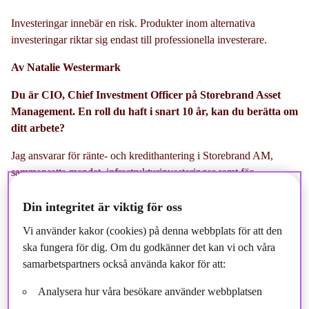
Investeringar innebär en risk. Produkter inom alternativa
investeringar riktar sig endast till professionella investerare.
Av Natalie Westermark
Du är CIO, Chief Investment Officer på Storebrand Asset
Management. En roll du haft i snart 10 år, kan du berätta om
ditt arbete?
Jag ansvarar för ränte- och kredithantering i Storebrand AM,
sammansatta mandat, infrastrukturinvesteringar samt för
förvaltningen av Storebrands premiebestämda pensionslösningar,
som investerar i de flesta tillgångsslag på både noterade och
Din integritet är viktig för oss
onoterade marknader. Dessutom har jag styrelseuppdrag i ett antal
Vi använder kakor (cookies) på denna webbplats för att den
av våra private equity-fonder samt i private equity-förvaltaren
ska fungera för dig. Om du godkänner det kan vi och våra
Cubera och infrastrukturförvaltaren AIP Management.
samarbetspartners också använda kakor för att:
Det är och har varit både ett utvecklande och givande arbete
Analysera hur våra besökare använder webbplatsen
under dessa år, särskilt i den tillväxtresa som vi befinner oss i. Att