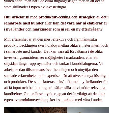
vilken andel man har i de olika tillgångsslagen mer än att det är
stora skillnader i typen av investeringar.
Hur arbetar ni med produktutveckling och strategier, är det i
samarbete med kunder eller kan det vara när ni etablerar er
i nya länder och marknader som ni ser en ny efterfrågan?
Min erfarenhet är att den mest effektiva och framgångsrika
produktutvecklingen sker i dialog mellan olika enheter internt och
i samarbete med kunder. Det kan vara att förvaltarna i de olika
investeringsområdena ser möjligheter i marknaden, eller att
säljsidan fångar upp nya idéer och tankar i kunddialogerna. Vi
arbetar sedan tillsammans över hela linjen och utnyttjar den
samlade erfarenheten och expertisen för att utveckla nya lösningar
och produkter. Dessa diskuteras också ofta med nyckelkunder för
att få input och bedömning och säkerställa att vi möter relevanta
kundbehov. Generellt sett tycker jag att det är viktigt att den här
typen av produktutveckling sker i samarbete med våra kunder.