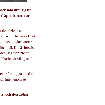
nder som drar sig ur
etsfrågan hamnat ur
ör den delen om
ten, och inte bara i USA.
För vissa, både länder
iga mål. Det är förstås
den. Jag tror inte att
llbarhet är viktigare än
 det är förknippat med en
och inte genom att
rhet och den gröna