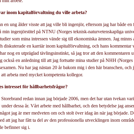
mitt arbete.
 var inom kapitalförvaltning du ville arbeta?
ån en ung ålder visste att jag ville bli ingenjör, eftersom jag har både e
så min ingenjörstitel på NTNU (Norges teknisk-naturvetenskapliga univ
tudier som mina intressen vände sig till ekonomiska ämnen. Jag minns 
diskuterade en karriär inom kapitalförvaltning, och hans kommentar 
har nog en utpräglad tävlingsinstinkt, så jag tror att den kommentaren utl
g också en anledning till att jag fortsatte mina studier på NHH (Norges
rsexamen. Nu har jag nästan 20 år bakom mig i den här branschen, och jag
öje att arbeta med mycket kompetenta kollegor.
s intresset för hållbarhetsfrågor?
ör Storebrand redan innan jag började 2006, men det har utan tvekan vari
 under dessa år. Vårt arbete med hållbarhet, och den betydelse jag anser
 något jag är mer medveten om och stolt över idag än när jag började. D
ed att jag har fått ta del av den professionella utvecklingen inom områd
e befinner sig i.