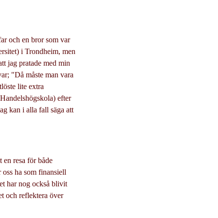
n far och en bror som var
ersitet) i Trondheim, men
att jag pratade med min
var; "Då måste man vara
öste lite extra
 Handelshögskola) efter
 kan i alla fall säga att
t en resa för både
 oss ha som finansiell
et har nog också blivit
et och reflektera över