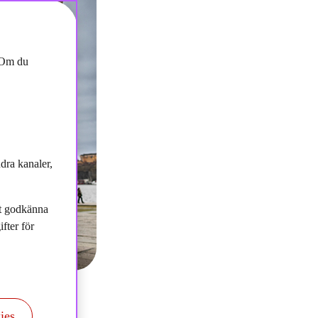
. Om du
dra kanaler,
tt godkänna
fter för
ies