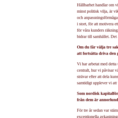
Hållbarhet handlar om vil
minst politisk vilja, är v
och anpassningsförmåga. 
i stort, för att motivera 
för våra kunders räkning, 
bidrar till samhället. Det
Om du får välja tre sak
att fortsätta driva den
Vi har arbetat med detta 
centralt, hur vi påvisar 
strävar efter att dela k
samtidigt upplever vi att 
Som nordisk kapitalför
från dem är annorlunda
För tre år sedan var stä
exceptionella avkastningsr