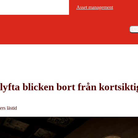
Asset management
Asset management
Meny
 lyfta blicken bort från kortsiktig
ers lästid