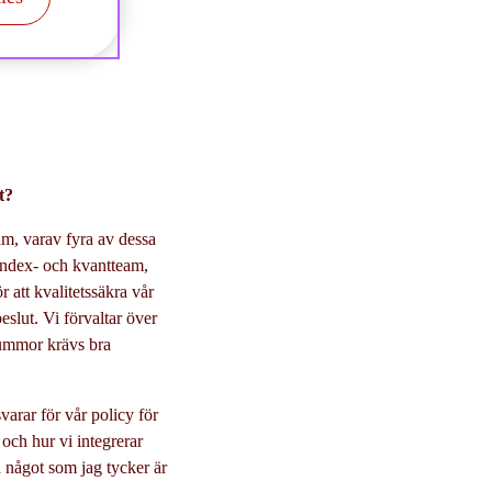
t?
am, varav fyra av dessa
t index- och kvantteam,
 att kvalitetssäkra vår
eslut. Vi förvaltar över
summor krävs bra
arar för vår policy för
och hur vi integrerar
å något som jag tycker är