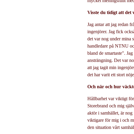
mycket meningsfullt med 
Visste du tidigt att det
Jag antar att jag redan fr
ingenjörer. Jag fick ock
det var nog under mina s
handledare på NTNU och 
bland de smartaste". Jag 
ansträngning. Det var no
att jag tagit min ingenjö
det har varit ett stort n
Och när och hur väckte
Hållbarhet var viktigt f
Storebrand och mig själv
aktör i samhället, är nog
viktigare för mig i och m
den situation vårt samhäll