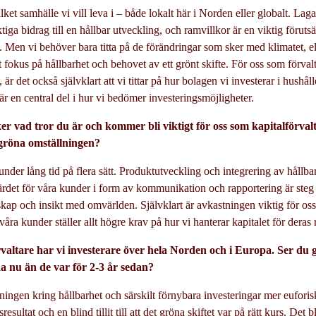
ket samhälle vi vill leva i – både lokalt här i Norden eller globalt. Laga
iktiga bidrag till en hållbar utveckling, och ramvillkor är en viktig föruts
Men vi behöver bara titta på de förändringar som sker med klimatet, e
ett fokus på hållbarhet och behovet av ett grönt skifte. För oss som förvalt
är det också självklart att vi tittar på hur bolagen vi investerar i hushå
 är en central del i hur vi bedömer investeringsmöjligheter.
er vad tror du är och kommer bli viktigt för oss som kapitalförvalt
 gröna omställningen?
under lång tid på flera sätt. Produktutveckling och integrering av hållba
värdet för våra kunder i form av kommunikation och rapportering är steg
unskap och insikt med omvärlden. Självklart är avkastningen viktig för o
våra kunder ställer allt högre krav på hur vi hanterar kapitalet för deras
valtare har vi investerare över hela Norden och i Europa. Ser du g
 nu än de var för 2-3 år sedan?
mningen kring hållbarhet och särskilt förnybara investeringar mer eufor
esultat och en blind tillit till att det gröna skiftet var på rätt kurs. Det