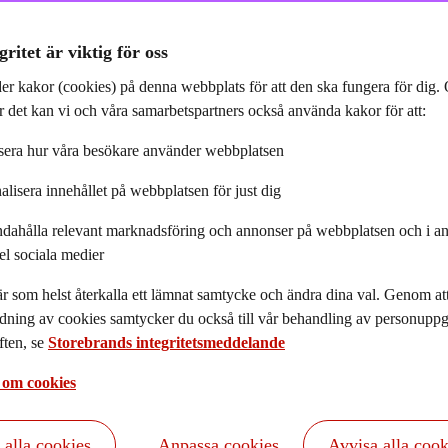
gritet är viktig för oss
er kakor (cookies) på denna webbplats för att den ska fungera för dig
 det kan vi och våra samarbetspartners också använda kakor för att:
era hur våra besökare använder webbplatsen
alisera innehållet på webbplatsen för just dig
ndahålla relevant marknadsföring och annonser på webbplatsen och i an
el sociala medier
r som helst återkalla ett lämnat samtycke och ändra dina val. Genom a
dning av cookies samtycker du också till vår behandling av personuppgi
ten, se
Storebrands integritetsmeddelande
 om cookies
t alla cookies
Anpassa cookies
Avvisa alla cook