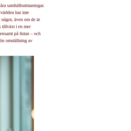
 våra samhällsutmaningar.
 världen har inte
at något, även om de är
 tillväxt i en mer
 ensamt på listan – och
rön omställning av