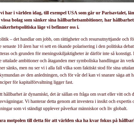
 vi har i världen idag, till exempel USA som går ur Parisavtalet, lä
ch vissa bolag som sänker sina hållbarhetsambitioner, har hållbarh
äkerhetspolitiska läge vi befinner oss i.
litik – det handlar om jobb, om rättigheter och resursutnyttjande och f
senaste 10 åren har vi sett en ökande polarisering i den politiska debat
teras och grunden för meningsskiljaktigheter är därför inte så konstigt. 
e uttalade ambitioner och åtaganden mer symboliska handlingar än verkl
er sänks, men nu ser vi i alla fall vilka som faktiskt stod för sina uttalan
skymundan av den anledningen, och för vår del kan vi snarare säga att hå
ciper för kapitalförvaltning ligger fast.
att hållbarhet är dynamiskt, det är sällan en fråga om svart eller vitt och
vvägningar. Vi hanterar detta genom att investera i insikt och expertis 
ningar som vi ständigt upplever påverkar människor och liv globalt.
ra motpolen till detta för att världen ska ha kvar fokus på hållba