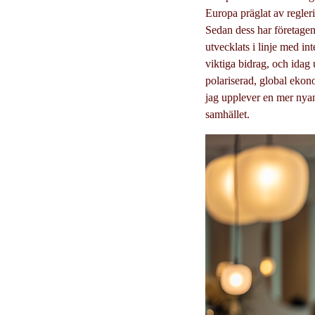
Europa präglat av regler
Sedan dess har företagens
utvecklats i linje med in
viktiga bidrag, och idag 
polariserad, global ekon
jag upplever en mer nyan
samhället.