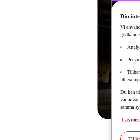
Din inte
Vi använd
godkänner
Analys
Person
Tillha
till exemp
Du kan nä
vår använ
samma syf
Läs mer
Tillå