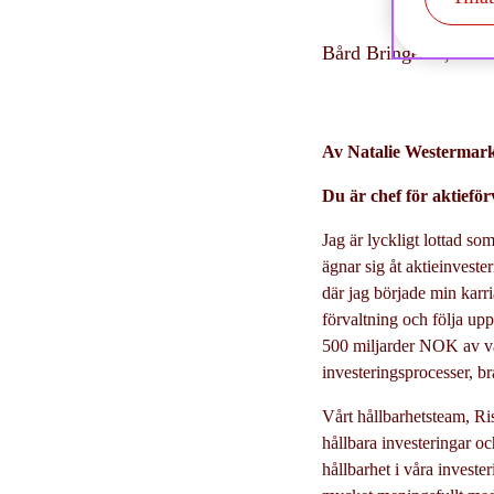
Bård Bringedal, Chef
Av Natalie Westermar
Du är chef för aktiefö
Jag är lyckligt lottad so
ägnar sig åt aktieinveste
där jag började min karri
förvaltning och följa upp
500 miljarder NOK av vå
investeringsprocesser, b
Vårt hållbarhetsteam, Ri
hållbara investeringar oc
hållbarhet i våra invest