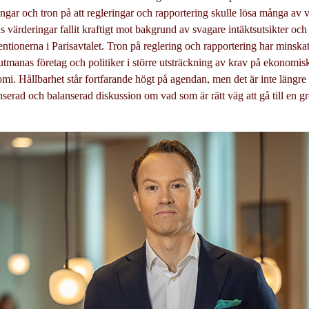
ingar och tron på att regleringar och rapportering skulle lösa många av
 värderingar fallit kraftigt mot bakgrund av svagare intäktsutsikter och
tentionerna i Parisavtalet. Tron på reglering och rapportering har minsk
utmanas företag och politiker i större utsträckning av krav på ekonomisk
omi. Hållbarhet står fortfarande högt på agendan, men det är inte längre
serad och balanserad diskussion om vad som är rätt väg att gå till en g