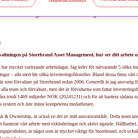
 Aktieförvaltning, Storebrand Asset Management
k
rvaltningen på Storebrand Asset Management, hur ser ditt arbete u
m har mycket varierande arbetsdagar. Jag leder för närvarande 5 olika te
ringar – alla med lite olika investeringsfilosofier. Bland dessa finns vår
är som förvaltare på Storebrand redan 2006. Generellt är jag ansvarig för
 alla team och förvaltare, men det är förvaltarna som fattar investeringsb
ra totalt 1469 miljarder NOK (20241231) och för att hantera sådana 
ra system och inte minst kompetenta medarbetare.
sk & Ownership, är också en del av mitt ansvarsområde. Detta team ansv
h hanterar vårt arbete med exkluderingar och aktivt ägande. Hållbarhet, 
eringsprodukter, är något som är mycket viktigt för Storebrand, och ocks