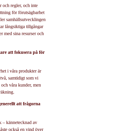
r och regler, och inte
ättning för förutsägbarhet
ller samhällsutvecklingen
ar långsiktiga tillgångar
ller med sina resurser och
are att fokusera på för
rhet i våra produkter är
 två, samtidigt som vi
ss och våra kunder, men
 räkning.
enerellt att frågorna
isk – kännetecknad av
 blåste också en vind över