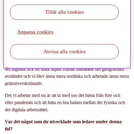
Det jag framför allt tar med mig är hur snabbt vi anpassade oss
Tillåt alla cookies
och fann oss i den nya verkligheten. Jag tror vi hade stor fördel av
att vi är ett så starkt team i grunden och att vi har väldigt bra
produkter. Alla var superfokuserade på att vi skulle fortsätta att
Anpassa cookies
lyckas och det gjorde vi verkligen vilket bland annat visat sig i
våra starka flöden och att vår marknadsandel fortsätter att växa
successivt.
Avvisa alla cookies
Eftersom vi är en nordisk organisation var en positiv effekt att när
det digitala fick en stark skjuts framåt minskade det geografiska
avståndet och vi blev ännu mera nordiska och arbetade ännu mera
gränsöverskridande.
Det vi arbetar med nu är att ta med oss det bästa från före och
efter pandemin och att hitta en bra balans mellan det fysiska och
det digitala arbetssättet.
Var det något som du utvecklade som ledare under denna
tid?