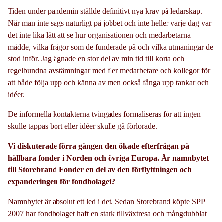
Tiden under pandemin ställde definitivt nya krav på ledarskap.
När man inte sågs naturligt på jobbet och inte heller varje dag var
det inte lika lätt att se hur organisationen och medarbetarna
mådde, vilka frågor som de funderade på och vilka utmaningar de
stod inför. Jag ägnade en stor del av min tid till korta och
regelbundna avstämningar med fler medarbetare och kollegor för
att både följa upp och känna av men också fånga upp tankar och
idéer.
De informella kontakterna tvingades formaliseras för att ingen
skulle tappas bort eller idéer skulle gå förlorade.
Vi diskuterade förra gången den ökade efterfrågan på
hållbara fonder i Norden och övriga Europa. Är namnbytet
till Storebrand Fonder en del av den förflyttningen och
expanderingen för fondbolaget?
Namnbytet är absolut ett led i det. Sedan Storebrand köpte SPP
2007 har fondbolaget haft en stark tillväxtresa och mångdubblat