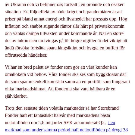
av Ukraina och vi befinner oss fortsatt i en oroande och osäker
situation. En följdeffekt av både kriget och pandemiåren är att
priser på bland annat energi och livsmedel har pressats upp. Hög
inflation och snabbt stigande räntor slår hårt på privatekonomin
och väntas dämpa tillväxten under kommande år. När en större
del av inkomsten nu tvingas gå till högre utgifter är det viktigt att
ändå försöka fortsätta spara långsiktigt och bygga en buffert för
oförutsedda händelser.
Vi har en bred palett av fonder som gör att våra kunder kan
omallokera vid behov. Våra fonder ska ses som byggklossar där
du som sparare enkelt kan sätta samman en portfölj som fungerar i
olika marknadsklimat. Att fonderna ska vara hållbara är en
självklarhet.
Trots den senaste tiden volatila marknader så har Storebrand
Fonder haft ett fantastiskt halvår med marknadens bästa
nettoinflöden om 5,6 miljarder SEK ackumulerat Q2,
i en
marknad som under samma period haft nettoutflöden på drygt 38