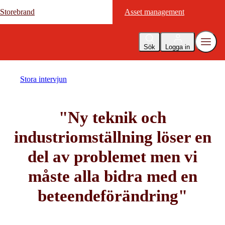
Storebrand
Storebrand
Asset management
Asset management
Sök
Logga in
Stora intervjun
"Ny teknik och
industriomställning löser en
del av problemet men vi
måste alla bidra med en
beteendeförändring"