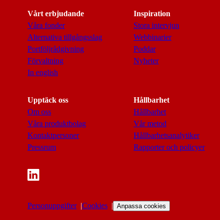
Vårt erbjudande
Inspiration
Våra fonder
Stora intervjun
Alternativa tillgångsslag
Webbinarier
Portföljrådgivning
Poddar
Förvaltning
Nyheter
In english
Upptäck oss
Hållbarhet
Om oss
Hållbarhet
Våra produktbolag
Vår metod
Kontaktpersoner
Hållbarhetsanalytiker
Pressrum
Rapporter och policyer
Personuppgifter
Cookies
Anpassa cookies