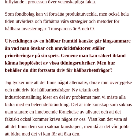
inflytande i processen över vetenskapliga fakta.
Som fondbolag kan vi fortsätta produktutveckla, men också hela
tiden utvärdera och förbättra våra strategier och metoder för
hållbara investeringar. Transparens är A och O.
Utvecklingen av en hållbar framtid kanske går långsammare
än vad man önskar och omvärldsfaktorer ställer
prioriteringar på sin spets. Gemene man kan säkert ibland
känna hopplöshet av vissa tidningsrubriker. Men hur
behåller du ditt fortsatta driv för hållbarhetsfrågor?
Jag tycker inte att det finns något alternativ, därav min övertygelse
och mitt driv för hållbarhetsfrågor. Ny teknik och
industriomställning löser en del av problemet men vi måste alla
bidra med en beteendeförändring. Det är inte kunskap som saknas
utan snarare en inneboende förnekelse av allvaret och att det
faktiskt också kommer kräva något av oss. Visst kan det vara så
att det finns dem som saknar kunskapen, men då är det vårt jobb
att bidra med det vi kan för att öka den.