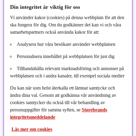
Åsa Wallenberg, Vd för Storebrand Fonder och
Din integritet är viktig för oss
Fondchef för Storebrand Asset Management
Vi använder kakor (cookies) på denna webbplats för att den
ska fungera för dig. Om du godkänner det kan vi och våra
samarbetspartners också använda kakor för att:
Av Natalie Westermark
Analysera hur våra besökare använder webbplatsen
Senast jag intervjuade dig var i maj 2021, vi var mitt uppe i
Personalisera innehållet på webbplatsen för just dig
pandemin och mycket har hänt sedan dess. Nya fonder har
sett dagens ljus och en stor varumärkesförändring har
Tillhandahålla relevant marknadsföring och annonser på
genomförts; SPP Fonder har bytt namn till Storebrand
webbplatsen och i andra kanaler, till exempel sociala medier
Fonder. Men till att börja med, hur var det att komma
Du kan när som helst återkalla ett lämnat samtycke och
tillbaka efter pandemin till kontoret med alla medarbetare i
ändra dina val. Genom att godkänna vår användning av
våras, vad tar du med dig av den tvååriga resa som gjordes?
cookies samtycker du också till vår behandling av
Det var fantastiskt att äntligen kunna träffas igen! Att mötas är så
personuppgifter för samma syften, se
Storebrands
otroligt viktigt både för företagskulturen och för de mer
integritetsmeddelande
fördjupande strategiska samtalen som krävs när man ska förflytta
Läs mer om cookies
och bygga en framgångsrik verksamhet.