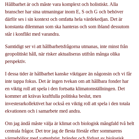
Hållbarhet är och måste vara komplext och holistiskt. Alla
branscher har sina utmaningar inom E, S och G och behöver
därför ses i sin kontext och omfatta hela värdekedjan. Det är
konstanta dilemman som ska hanteras och som ibland dessutom
står i konflikt med varandra.
Samtidigt ser vi att hållbarhetsfrågorna utmanas, inte minst från
geopolitiskt håll, när risker aktualiseras utifrån många olika
perspektiv.
I dessa tider är hållbarhet kanske viktigare än någonsin och vi får
inte tappa fokus. Det är ingen tvekan om att hållbara fonder har
en viktig roll att spela i den fortsatta klimatomställningen. Det
kommer att krävas kraftfulla politiska beslut, men
investerarkollektivet har också en viktig roll att spela i den totala
ekvationen och i samarbete med andra.
Om jag ändå måste välja är klimat och biologisk mångfald två helt
centrala frågor. Det tror jag de flesta förstår efter sommarens
värmeböljor med vattenbrist, bränder och förlust av biologisk