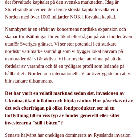
det förvaltade kapitalet på den svenska marknaden. Idag är
Storebrandkoncernen den femte största kapitalförvaltaren i
Norden med över 1000 miljarder NOK i förvaltat kapital.
Namnbytet är en effekt av koncernens nordiska expansion och
skapar förutsättningar för en ökad efterfrågan på våra fonder även
utanför Sveriges gränser. Vi ser stor potential i ett starkare
nordiskt varumärke samtidigt som vi bygger lokal närvaro på
marknader där vi är aktiva. Vi har mycket att vinna på att dra
fördelar av varandra och få en tydligare profil som ledande på
hållbarhet i Norden och internationellt. Vi är övertygade om att vi
blir starkare tillsammans.
Det har varit en volatil marknad sedan sist, invasionen av
Ukraina, ökad inflation och höjda räntor. Hur påverkas ni av
det och efterfrågan på olika fondprodukter, ser ni en
förflyttning till en viss typ av fonder generellt eller sitter
investerarna "still i båten"?
Senaste halvåret har onekligen dominerats av Rysslands invasion