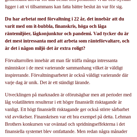
ligger i att vi tillsammans kan fatta bättre beslut än var för sig.
Du har arbetat med förvaltning i 22 år, det innebär att du
varit med om it-bubbla, finanskris, höga och låga
räntemiljöer, lågkonjunktur och pandemi. Vad tycker du är
det mest intressanta med att arbeta som ränteförvaltare, och
är det i någon miljö det är extra roligt?
Förvaltarrollen innebär att man får träffa många intressanta
människor i de mest varierande sammanhang vilket är väldigt
inspirerande. Förvaltningsarbetet är också väldigt varierande där
varje dag är unik. Det är ett ständigt lärande.
Utvecklingen på marknaden är oförutsägbar men att perioder med
låg volatiliteten resulterar i ett högre finansiellt risktagande är
vanligt. Ett högt finansiellt risktagande ger också större sårbarhet
vid avvikelser. Finanskrisen var ett bra exempel på detta. Lehman
Brothers konkursen var oväntad och spridningseffekterna i det
finansiella systemet blev omfattande. Men redan några månader