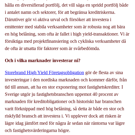
hålla en diversifierad portfölj, det vill säga en spridd portfölj både
i antalet namn och sektorer, för att begränsa kreditriskerna.
Därutöver gör vi aktiva urval och försöker att investera i
emittenter med stabila verksamheter som är robusta nog att bära
en hög belåning, som ofta är fallet i high yield-transaktioner. Vi är
försiktiga med projektfinansiering och cykliska verksamheter då
de ofta är utsatta för faktorer som är svårbedömda.
Och i vilka marknader investerar ni?
Storebrand High Yield Företagsobligation
gör de flesta av sina
investeringar i den nordiska marknaden och kommer därför, från
tid till annan, att ha en stor exponering mot fastighetskrediter. I
Sverige utgör ju fastighetsbranschen uppemot 40 procent av
marknaden för kreditobligationer och historiskt har branschen
varit förknippad med hög belåning, så detta är både en stor och
riskfylld bransch att investera i. Vi upplever dock att risken är
lägre idag jämfört med för några år sedan när räntorna var lägre
och fastighetsvärderingarna högre.