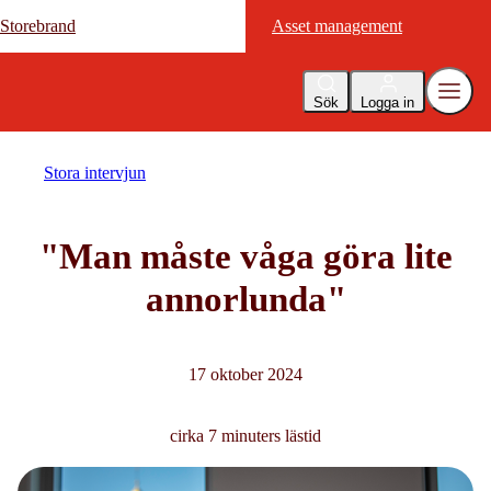
Storebrand
Storebrand
Asset management
Asset management
Sök
Logga in
Stora intervjun
"Man måste våga göra lite
annorlunda"
17 oktober 2024
cirka 7 minuters lästid