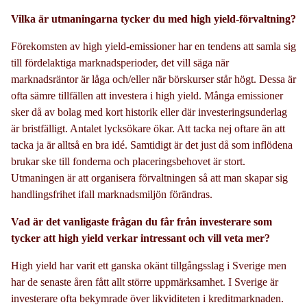
Vilka är utmaningarna tycker du med high yield-förvaltning?
Förekomsten av high yield-emissioner har en tendens att samla sig
till fördelaktiga marknadsperioder, det vill säga när
marknadsräntor är låga och/eller när börskurser står högt. Dessa är
ofta sämre tillfällen att investera i high yield. Många emissioner
sker då av bolag med kort historik eller där investeringsunderlag
är bristfälligt. Antalet lycksökare ökar. Att tacka nej oftare än att
tacka ja är alltså en bra idé. Samtidigt är det just då som inflödena
brukar ske till fonderna och placeringsbehovet är stort.
Utmaningen är att organisera förvaltningen så att man skapar sig
handlingsfrihet ifall marknadsmiljön förändras.
Vad är det vanligaste frågan du får från investerare som
tycker att high yield verkar intressant och vill veta mer?
High yield har varit ett ganska okänt tillgångsslag i Sverige men
har de senaste åren fått allt större uppmärksamhet. I Sverige är
investerare ofta bekymrade över likviditeten i kreditmarknaden.