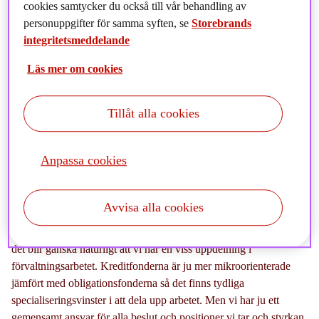
cookies samtycker du också till vår behandling av
på arbetet ser ut för dig?
personuppgifter för samma syften, se
Storebrands
Min arbetsdag ser nog ut som för många andra tror jag. Det är
integritetsmeddelande
mycket som skall läsas och möten av olika slag. Men det är klart
Läs mer om cookies
att mycket kretsar kring utvecklingen på marknaden och hur det
kan komma att påverka de beslut vi fattat, att hålla portföljerna i
de skick vi bestämt med hänsyn till ränterörelser och fondflöden
Tillåt alla cookies
med mera. De större besluten mognar ofta fram över tid och större
förändringar sker mer sällan.
Anpassa cookies
Ni arbetar med teambaserad ränteförvaltning för de fem
räntefonder ni förvaltar i Sverige. Hur har ni delat upp
arbetet och ansvaret mellan er?
Avvisa alla cookies
I förvaltningsteamet har vi lite olika erfarenheter och perspektiv så
det blir ganska naturligt att vi har en viss uppdelning i
förvaltningsarbetet. Kreditfonderna är ju mer mikroorienterade
jämfört med obligationsfonderna så det finns tydliga
specialiseringsvinster i att dela upp arbetet. Men vi har ju ett
gemensamt ansvar för alla beslut och positioner vi tar och styrkan