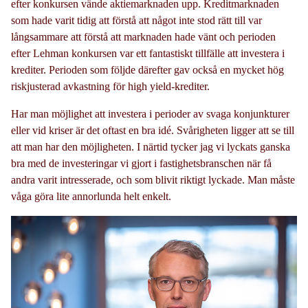
efter konkursen vände aktiemarknaden upp. Kreditmarknaden
som hade varit tidig att förstå att något inte stod rätt till var
långsammare att förstå att marknaden hade vänt och perioden
efter Lehman konkursen var ett fantastiskt tillfälle att investera i
krediter. Perioden som följde därefter gav också en mycket hög
riskjusterad avkastning för high yield-krediter.
Har man möjlighet att investera i perioder av svaga konjunkturer
eller vid kriser är det oftast en bra idé. Svårigheten ligger att se till
att man har den möjligheten. I närtid tycker jag vi lyckats ganska
bra med de investeringar vi gjort i fastighetsbranschen när få
andra varit intresserade, och som blivit riktigt lyckade. Man måste
våga göra lite annorlunda helt enkelt.