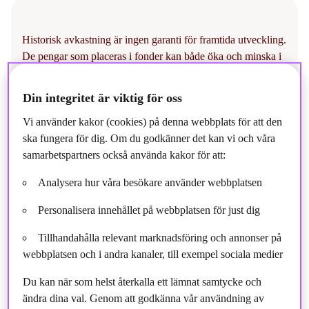
Historisk avkastning är ingen garanti för framtida utveckling.
De pengar som placeras i fonder kan både öka och minska i
värde och det är inte säkert att du får tillbaka hela det insatta
beloppet. En fond med riskklass 5–7 kan på grund av sin
Din integritet är viktig för oss
sammansättning och fondbolagets förvaltningsmetoder
Vi använder kakor (cookies) på denna webbplats för att den
minska och öka kraftigt i värde. På
ska fungera för dig. Om du godkänner det kan vi och våra
https://storebrand.fondlista.se/
hittar du faktablad och
samarbetspartners också använda kakor för att:
informationsbroschyrer.
Analysera hur våra besökare använder webbplatsen
Personalisera innehållet på webbplatsen för just dig
Tillhandahålla relevant marknadsföring och annonser på
webbplatsen och i andra kanaler, till exempel sociala medier
Av Natalie Westermark
Du kan när som helst återkalla ett lämnat samtycke och
ändra dina val. Genom att godkänna vår användning av
Du arbetar som ränteförvaltare, kan du berätta hur en dag