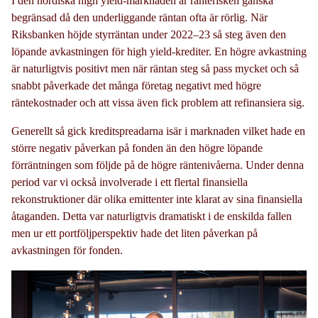
I den nordiska high yield-marknaden är ränterisken ganska
begränsad då den underliggande räntan ofta är rörlig. När
Riksbanken höjde styrräntan under 2022–23 så steg även den
löpande avkastningen för high yield-krediter. En högre avkastning
är naturligtvis positivt men när räntan steg så pass mycket och så
snabbt påverkade det många företag negativt med högre
räntekostnader och att vissa även fick problem att refinansiera sig.
Generellt så gick kreditspreadarna isär i marknaden vilket hade en
större negativ påverkan på fonden än den högre löpande
förräntningen som följde på de högre räntenivåerna. Under denna
period var vi också involverade i ett flertal finansiella
rekonstruktioner där olika emittenter inte klarat av sina finansiella
åtaganden. Detta var naturligtvis dramatiskt i de enskilda fallen
men ur ett portföljperspektiv hade det liten påverkan på
avkastningen för fonden.