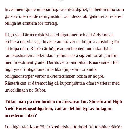
Investment grade innebär hög kreditvärdighet, en bedömning som
görs av oberoende ratinginstitut, och dessa obligationer är relativt
billiga att emittera för företag.
High yield är mer riskfyllda obligationer och alltså dyrare att
emittera det vill säga investerare kräver en högre avkastning för
att köpa dem. Risken är högre att emittenten inte orkar bära
räntekostnaderna eller klarar refinansiera sig vid förfall jämfört
med investment grade. Därutöver är andrahandsmarknaden för
high yield-obligationer inte lika djup som för andra
obligationstyper varför likviditetsrisken också är högre.
Ränterisken är däremot låg då kupongräntan oftast varierar med
utvecklingen på Stibor.
Tittar man på den fonden du ansvarar för, Storebrand High
Yield Företagsobligation, vad är det för typ av bolag ni
investerar i där?
I en high yield-portfölj är kreditrisken förhöjd. Vi försöker därför