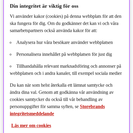
Din integritet är viktig för oss
Bolag kontakade under 2020.
Vi använder kakor (cookies) på denna webbplats för att den
ska fungera för dig. Om du godkänner det kan vi och våra
*Tabellen visar antalet bolag som kontaktats direkt av
samarbetspartners också använda kakor för att:
Storebrand hållbarhetsteam och här har vi inte räknad
med direkta dialoger som genomförts av fondförvaltarna
Analysera hur våra besökare använder webbplatsen
själva.
Personalisera innehållet på webbplatsen för just dig
Tillhandahålla relevant marknadsföring och annonser på
webbplatsen och i andra kanaler, till exempel sociala medier
Du kan när som helst återkalla ett lämnat samtycke och
ändra dina val. Genom att godkänna vår användning av
Tema
Antal
Andel
cookies samtycker du också till vår behandling av
personuppgifter för samma syften, se
Storebrands
Miljömässiga frågor
343
50 %
integritetsmeddelande
Läs mer om cookies
Sociala frågor
171
25 %