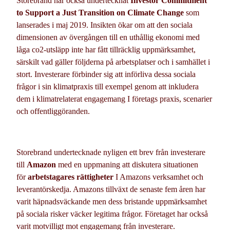
Storebrand har också undertecknat
Investor Commitment
to Support a Just Transition on Climate Change
som
lanserades i maj 2019. Insikten ökar om att den sociala
dimensionen av övergången till en uthållig ekonomi med
låga co2-utsläpp inte har fått tillräcklig uppmärksamhet,
särskilt vad gäller följderna på arbetsplatser och i samhället i
stort. Investerare förbinder sig att införliva dessa sociala
frågor i sin klimatpraxis till exempel genom att inkludera
dem i klimatrelaterat engagemang I företags praxis, scenarier
och offentliggöranden.
Storebrand undertecknade nyligen ett brev från investerare
till
Amazon
med en uppmaning att diskutera situationen
för
arbetstagares rättigheter
I Amazons verksamhet och
leverantörskedja. Amazons tillväxt de senaste fem åren har
varit häpnadsväckande men dess bristande uppmärksamhet
på sociala risker väcker legitima frågor. Företaget har också
varit motvilligt mot engagemang från investerare.