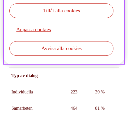
Tillåt alla cookies
Bolagsstyrning
173
25 %
Summa dialoger
687
100 %
Anpassa cookies
Unika bolag
572
Avvisa alla cookies
Typ av dialog
Individuella
223
39 %
Samarbeten
464
81 %