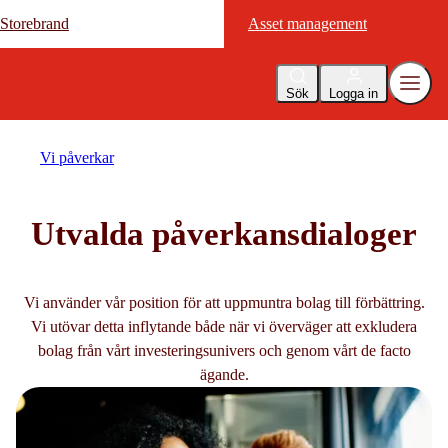
Storebrand
Storebrand
Asset management
Asset management
Sök
Logga in
Vi påverkar
Utvalda påverkansdialoger
Vi använder vår position för att uppmuntra bolag till förbättring.
Vi utövar detta inflytande både när vi överväger att exkludera
bolag från vårt investeringsunivers och genom vårt de facto
ägande.