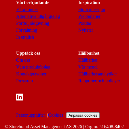
Vårt erbjudande
Inspiration
Våra fonder
Stora intervjun
Alternativa tillgångsslag
Webbinarier
Portföljrådgivning
Poddar
Förvaltning
Nyheter
In english
Upptäck oss
Hållbarhet
Om oss
Hållbarhet
Våra produktbolag
Vår metod
Kontaktpersoner
Hållbarhetsanalytiker
Pressrum
Rapporter och policyer
Personuppgifter
Cookies
Anpassa cookies
© Storebrand Asset Management AS 2026 | Org.nr. 516408-8402