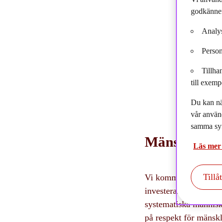
mänskli
godkänner
Analys
Person
Tillha
till exemp
Du kan nä
vår använ
samma syf
Mänskliga r
Läs mer
Tillå
Vi kommer att verka f
investerar i, besluts
systematiska människ
på respekt för mänskl