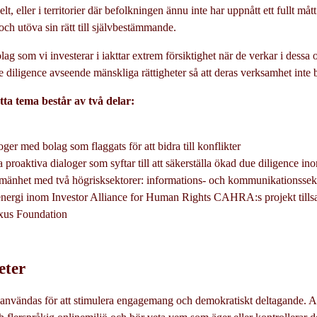
lt, eller i territorier där befolkningen ännu inte har uppnått ett fullt måt
 och utöva sin rätt till självbestämmande.
olag som vi investerar i iakttar extrem försiktighet när de verkar i dess
iligence avseende mänskliga rättigheter så att deras verksamhet inte bid
ta tema består av två delar:
ger med bolag som flaggats för att bidra till konflikter
oaktiva dialoger som syftar till att säkerställa ökad due diligence ino
änhet med två högrisksektorer: informations- och kommunikationssek
 energi inom Investor Alliance for Human Rights CAHRA:s projekt til
xus Foundation
eter
 användas för att stimulera engagemang och demokratiskt deltagande. Alla