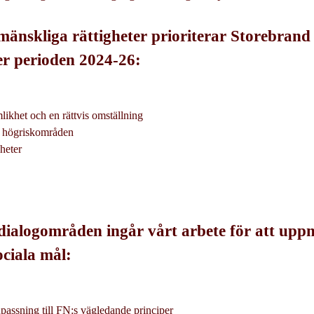
mänskliga rättigheter prioriterar Storebrand 
r perioden 2024-26:
ikhet och en rättvis omställning
h högriskområden
gheter
dialogområden ingår vårt arbete för att upp
ciala mål:
assning till FN:s vägledande principer