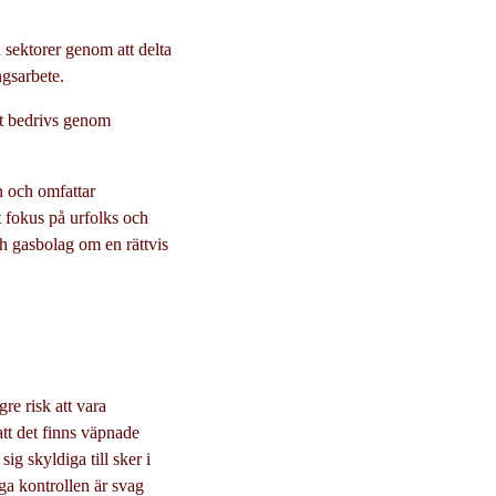
 sektorer genom att delta
ngsarbete.
et bedrivs genom
n och omfattar
kt fokus på urfolks och
h gasbolag om en rättvis
e risk att vara
tt det finns väpnade
ig skyldiga till sker i
iga kontrollen är svag