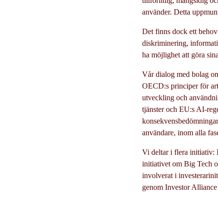
tillförlitlig, mångsidig 
använder. Detta uppmuntra
Det finns dock ett behov
diskriminering, informati
ha möjlighet att göra si
Vår dialog med bolag omf
OECD:s principer för arti
utveckling och användni
tjänster och EU:s AI-reg
konsekvensbedömningar a
användare, inom alla fas
Vi deltar i flera initiati
initiativet om Big Tech 
involverat i investerarini
genom Investor Alliance