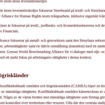
rre inom deras leverantörskedjor.
ete inom leverantörskedjor fokuserar Storebrand på textil- och förnybara
stor Alliance for Human Rights inom tvångsarbete, inklusive uiguriskt två
öner är fokuserat på textil-, jordbruks- och livsmedelssektorerna och d
s Financials.
dvance fokuserar på metall- och gruvsektorn samt den förnybara sektor
r, arbetsrättigheter samt en rättvis omställning (transition) med ett star
heter. Genom World Benchmarking Alliance för vi dialoger med olje- oc
med ett starkt fokus på arbetstagares rättigheter i denna kontext.
ögriskländer
 konfliktdrabbade områden och högriskområden (CAHRA) löper en högr
 av mänskliga rättigheter. Konfliktdrabbade områden kännetecknas av a
ld. Några av de värsta brotten mot mänskliga rättigheter som företag gör s
 kontrollen över territorium eller resurser. Ofta där den centrala statl