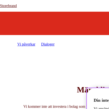
Storebrand
Storebrand
Vi påverkar
Dialoger
Mänskliga rättigheter
Mänsklig
Din inte
Vi kommer inte att investera i bolag som bidrar till allva
Vi använd