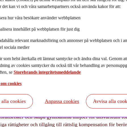
ga rättigheter.
 det kan vi och våra samarbetspartners också använda kakor för att:
era hur våra besökare använder webbplatsen
alisera innehållet på webbplatsen för just dig
ndahålla relevant marknadsföring och annonser på webbplatsen och i an
el sociala medier
r som helst återkalla ett lämnat samtycke och ändra dina val. Genom a
dning av cookies samtycker du också till vår behandling av personuppgi
ten, se
Storebrands integritetsmeddelande
ättigheter
 om cookies
t alla cookies
Anpassa cookies
Avvisa alla cook
ör att mänskliga rättigheter respekteras genom att föra dial
fattare som skapar policyer samt standardiseringsorgan för att t
orättsrisker och skapa gynnsamma miljöer för ansvarsfullt f
iga rättigheter och tillgång till rättslig kompensation för ber