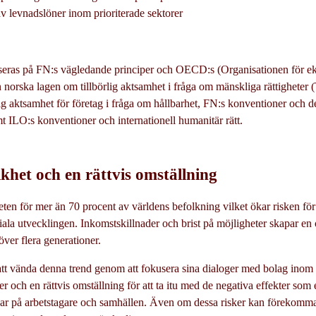
 levnadslöner inom prioriterade sektorer
seras på FN:s vägledande principer och OECD:s (Organisationen för e
en norska lagen om tillbörlig aktsamhet i fråga om mänskliga rättighete
lig aktsamhet för företag i fråga om hållbarhet, FN:s konventioner och 
mt ILO:s konventioner och internationell humanitär rätt.
het och en rättvis omställning
ten för mer än 70 procent av världens befolkning vilket ökar risken fö
la utvecklingen. Inkomstskillnader och brist på möjligheter skapar en 
över flera generationer.
att vända denna trend genom att fokusera sina dialoger med bolag inom
r och en rättvis omställning för att ta itu med de negativa effekter som 
ar på arbetstagare och samhällen. Även om dessa risker kan förekomma