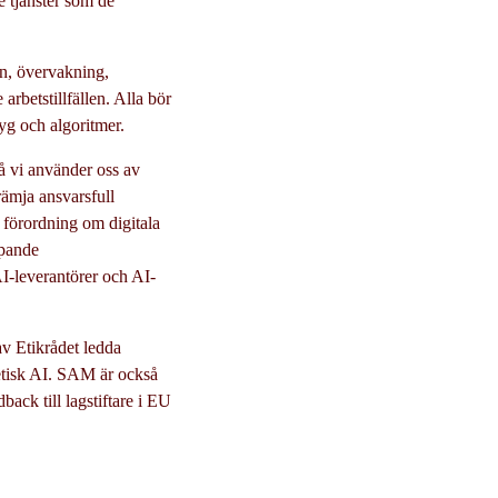
e tjänster som de
on, övervakning,
arbetstillfällen. Alla bör
yg och algoritmer.
då vi använder oss av
rämja ansvarsfull
 förordning om digitala
öpande
I-leverantörer och AI-
 av Etikrådet ledda
 etisk AI. SAM är också
dback till lagstiftare i EU