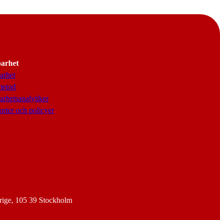
barhet
arhet
metod
arhetsanalytiker
rter och policyer
rige, 105 39 Stockholm