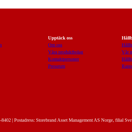
Upptäck oss
Håll
n
Om oss
Hållb
Våra produktbolag
Vår 
Kontaktpersoner
Hållb
Pressrum
Rappo
8402 | Postadress: Storebrand Asset Management AS Norge, filial Sve