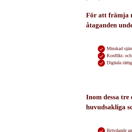
För att främja 
åtaganden unde
Minskad ojäml
Konflikt- oc
Digitala rätti
Inom dessa tre 
huvudsakliga so
Betydande anp