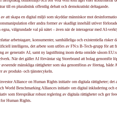
och flerspråkig onlinemiljö och bör veta vem som äger eller kontrollerar d
r till en pluralistisk offentlig debatt och demokratiskt deltagande.
 av att skapa en digital miljö som skyddar människor mot desinformati
onsmanipulation eller andra former av skadligt innehåll utöver förlorade 
na egna, välgrundade val på nätet – även när de interagerar med AI-verkt
attar arbetstagare, konsumenter, samhälleliga och existentiella risker 
ficiell intelligens, det arbete som utförs av FN:s B-Tech-grupp för att f
ng av generativ AI, samt ny lagstiftning inom detta område såsom EU:s
elverk. När det gäller AI förväntar sig Storebrand att bolag genomför l
vseende mänskliga rättigheter som ska genomföras av företag, både A
er av produkt- och tjänstecykeln.
v: Investor Alliance on Human Rights initiativ om digitala rättigheter; det
och World Benchmarking Alliances initiativ om digital inkludering och
tiativ som förespråkar robust reglering av digitala rättigheter och ger fee
 for Human Rights.