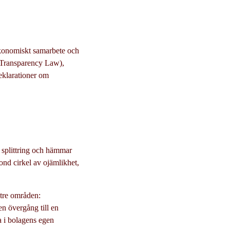
konomiskt samarbete och
r (Transparency Law),
deklarationer om
r splittring och hämmar
ond cirkel av ojämlikhet,
 tre områden:
en övergång till en
 i bolagens egen