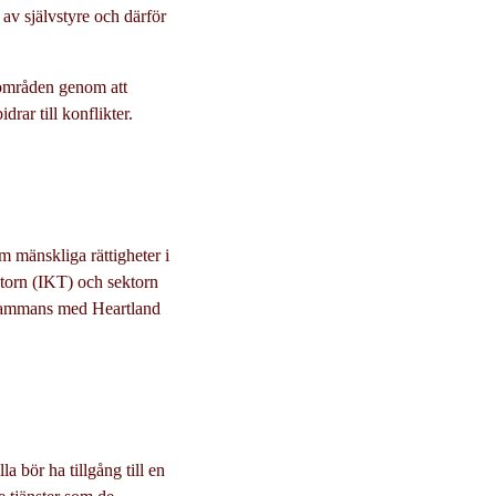
t av självstyre och därför
a områden genom att
rar till konflikter.
m mänskliga rättigheter i
torn (IKT) och sektorn
lsammans med Heartland
 bör ha tillgång till en