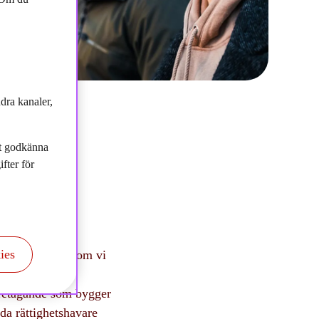
dra kanaler,
tt godkänna
fter för
ies
oger med bolag som vi
a itu med
öretagande som bygger
örda rättighetshavare