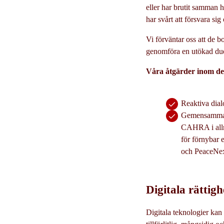
eller har brutit samman he
har svårt att försvara sig
Vi förväntar oss att de b
genomföra en utökad due d
Våra åtgärder inom det
Reaktiva dialo
Gemensamma pr
CAHRA i allm
för förnybar
och PeaceNe
Digitala rättigh
Digitala teknologier kan