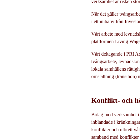
verksamhet är risken stö
När det gäller tvångsarb
i ett initiativ från Inve
Vårt arbete med levnadsl
plattformen Living Wage
Vårt deltagande i PRI A
tvångsarbete, levnadslöne
lokala samhällens rättig
omställning (transition) 
Konflikt- och h
Bolag med verksamhet i
inblandade i kränkningar
konflikter och utbrett vå
samband med konflikter om