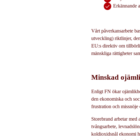
Erkännande av
Vårt påverkansarbete ba
utveckling) riktlinjer, d
EU:s direktiv om tillbör
mänskliga rättigheter sa
Minskad ojämlik
Enligt FN ökar ojämlikhe
den ekonomiska och socia
frustration och missnöje 
Storebrand arbetar med 
tvångsarbete, levnadslöne
koldioxidsnål ekonomi h