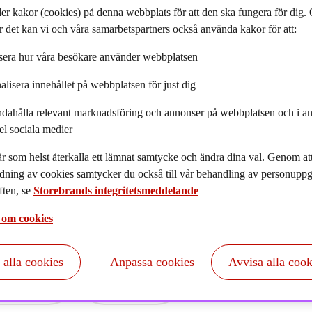
ven diskretionär förvaltning och portföljrådgivning.
er kakor (cookies) på denna webbplats för att den ska fungera för dig
 det kan vi och våra samarbetspartners också använda kakor för att:
pletterar varandra: Storebrand, Delphi, SKAGEN, Cubera och AIP.
era hur våra besökare använder webbplatsen
alisera innehållet på webbplatsen för just dig
ndahålla relevant marknadsföring och annonser på webbplatsen och i an
el sociala medier
r som helst återkalla ett lämnat samtycke och ändra dina val. Genom a
dning av cookies samtycker du också till vår behandling av personuppgi
ten, se
Storebrands integritetsmeddelande
 om cookies
t alla cookies
Anpassa cookies
Avvisa alla cook
Våra
Vårt
Nyheter
Fon
uktbolag
erbjudande