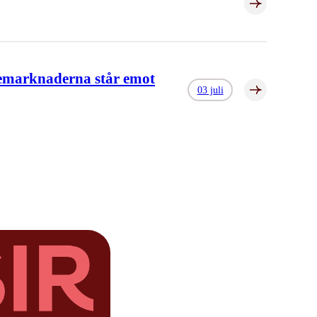
iemarknaderna står emot
03 juli