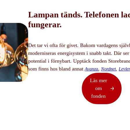
Lampan tänds. Telefonen la
fungerar.
Det tar vi ofta för givet. Bakom vardagens själ
moderniseras energisystem i snabb takt. Där se
potential i förnybart. Upptäck fonden Storebr
som finns hos bland annat
,
,
Avanza
Nordnet
Levle
Läs mer
om
fonden