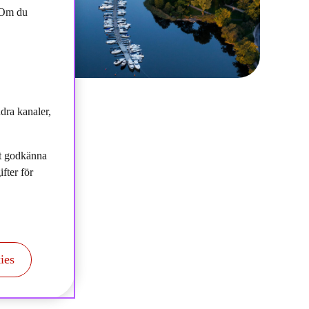
. Om du
dra kanaler,
tt godkänna
fter för
ies
dlistan