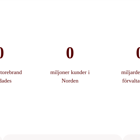
Storebrand
miljoner kunder i
miljard
dades
Norden
förvalta