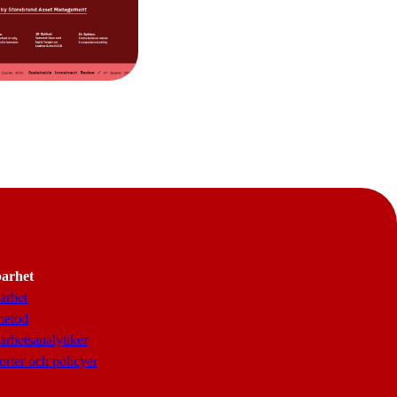
barhet
arhet
metod
arhetsanalytiker
rter och policyer