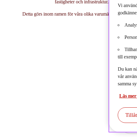
fastigheter och infrastruktur. Vi erbjuder ä
Vi använd
godkänner
Detta görs inom ramen för våra olika varumärken som kom
Analys
Person
Tillha
till exemp
Du kan nä
vår använ
samma syf
Läs mer
Tillå
prod