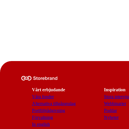
Vårt erbjudande
Inspiration
Våra fonder
Stora intervju
Alternativa tillgångsslag
Webbinarier
Portföljrådgivning
Poddar
Förvaltning
Nyheter
In english