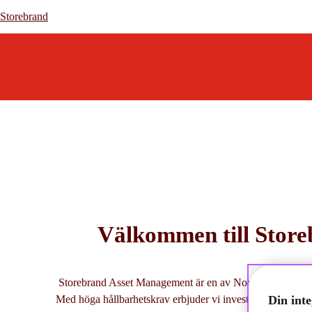
Storebrand
Storebrand
Välkommen till Stor
Storebrand Asset Management är en av Nordens största ka
Din inte
Med höga hållbarhetskrav erbjuder vi investeringar i räntef