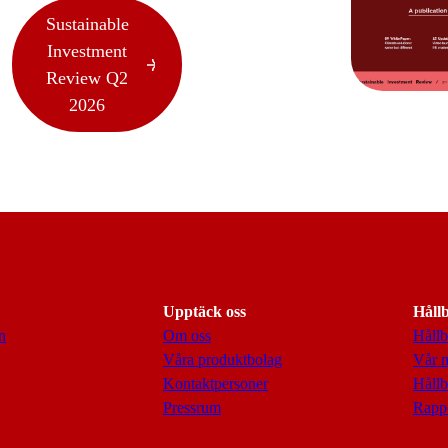
Sustainable
Investment
Review Q2
2026
Upptäck oss
Håll
n
Om oss
Hållb
Våra produktbolag
Vår 
Kontaktpersoner
Hållb
Pressrum
Rappo