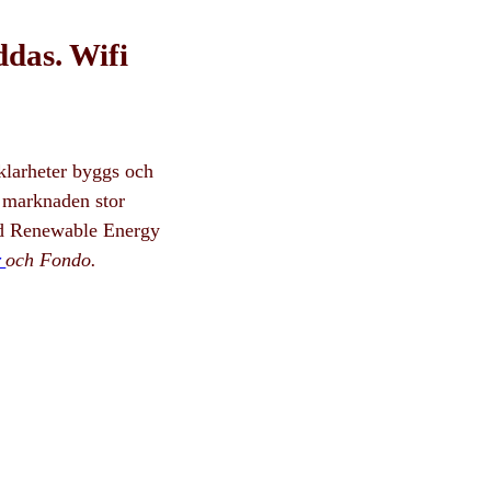
ddas. Wifi
vklarheter byggs och
r marknaden stor
and Renewable Energy
och Fondo.
r