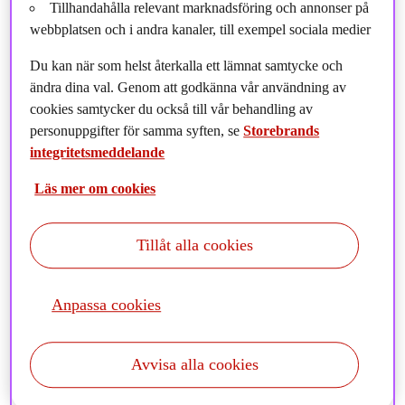
Tillhandahålla relevant marknadsföring och annonser på
webbplatsen och i andra kanaler, till exempel sociala medier
Du kan när som helst återkalla ett lämnat samtycke och
ändra dina val. Genom att godkänna vår användning av
cookies samtycker du också till vår behandling av
personuppgifter för samma syften, se
Storebrands
integritetsmeddelande
Läs mer om cookies
”Vi strävar alltid efter att lansera produkter baserade på
Tillåt alla cookies
verklig kundefterfrågan” säger Kristian Håkansson,
Produktchef på Storebrand Fonder, i månadens Stora
Anpassa cookies
intervju.
Avvisa alla cookies
Kristian berättar om hur han trivs i sin omväxlande roll där han