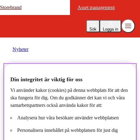
Storebrand
Storebrand
Asset management
Asset management
Sök
Logga in
Nyheter
Stora intervjun med Kristian
Din integritet är viktig för oss
Håkansson
Vi använder kakor (cookies) på denna webbplats för att den
ska fungera för dig. Om du godkänner det kan vi och våra
2025-02-14
samarbetspartners också använda kakor för att:
Analysera hur våra besökare använder webbplatsen
Personalisera innehållet på webbplatsen för just dig