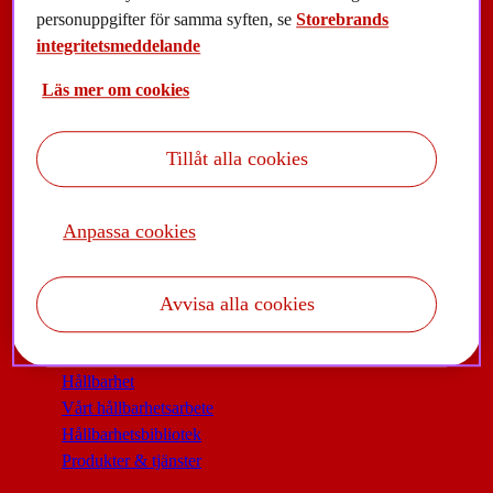
personuppgifter för samma syften, se
Storebrands
integritetsmeddelande
Upptäck våra bolag
Storebrand Asset Management (SAM)
Läs mer om cookies
SPP Pension & Försäkring
Fler bolag
Tillåt alla cookies
Fonder
Upptäck oss
Våra fonder
Om oss
Anpassa cookies
Våra förvaltare
Följ oss i sociala medier
Fondhändelser
Kontakta oss
Fondlistan
Press
Avvisa alla cookies
Hållbarhet
Hållbarhet
Vårt hållbarhetsarbete
Hållbarhetsbibliotek
Produkter & tjänster